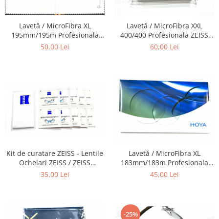
Lavetă / MicroFibra XL
Lavetă / MicroFibra XXL
195mm/195m Profesionala
400/400 Profesionala ZEISS
HOYA recomandata pentru
recomandata pentru
50,00 Lei
60,00 Lei
curatarea Lentilelor de
curatarea Lentilelor de
ochelari, obiectivelor Foto,
ochelari, obiectivelor Foto,
telescoapelor, ochelarilor etc
Camere Foto-Video,
telescoapelor, ochelarilor de
protecție etc
Kit de curatare ZEISS - Lentile
Lavetă / MicroFibra XL
Ochelari ZEISS / ZEISS
183mm/183m Profesionala
Cleaning Kit - Recomandat la
HOYA recomandata pentru
35,00 Lei
45,00 Lei
intretinerea lentilelor de
curatarea Lentilelor de
Ochelari , Obiectivelor Foto-
ochelari, obiectivelor Foto,
Video, Ecranelor de Telefoane
telescoapelor, ochelarilor etc
-25%