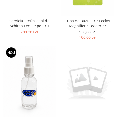
Serviciu Profesional de
Lupa de Buzunar " Pocket
Schimb Lentile pentru
Magnifier " Leader 3X
Ochelarii Inteligenți Ray-Ban
200,00 Lei
130,00 Lei
Meta / Montam Lentile Optice
100,00 Lei
pe modelele Ray-Ban Meta
Wayfarer / Skyler / Ray-Ban
Meta Wayfarer (Gen 2)
NOU