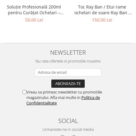
Toc Ray Ban / Etui rame
Soluție Profesională 200ml
ochelari de soare Ray Ban /
pentru Curățat Ochelari –
Ray Ban Glasses Case -
Spray Anti-Urme pentru
150,00 Lei
50,00 Lei
Original - Rosu
Lentile, Ecrane și Optică
200ml
NEWSLETTER
Nu rata ofertele si promotiile noastre
Vreau sa primesc newsletter cu promotiile
magazinului. Afla mai multe in
Politica de
Confidentialitate
SOCIAL
Urmareste-ne in social media