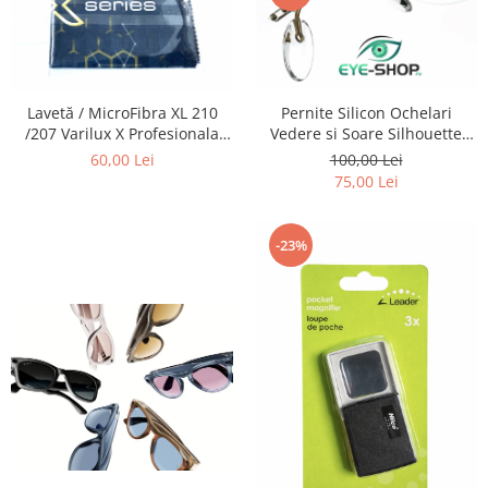
Pernite Silicon Ochelari
Lavetă / MicroFibra XL 210
Vedere si Soare Silhouette
/207 Varilux X Profesionala
titan FrameLess - Silhouette
Moale, Essilor recomandata
100,00 Lei
60,00 Lei
Nose Pads -
pentru curatarea Lentilelor de
75,00 Lei
ochelari, obiectivelor Foto,
telescoapelor, ecranelor de
Telefoane etc
-23%