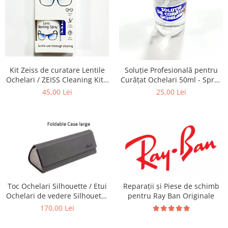
Emporio Armani
Escada
Furla
Gucci
Guess
Kit Zeiss de curatare Lentile
Soluție Profesională pentru
Hackett London
Ochelari / ZEISS Cleaning Kit -
Curățat Ochelari 50ml - Spray
Hugo Boss
Recomandat la intretinerea
Anti-Urme pentru Lentile,
45,00 Lei
25,00 Lei
J.F.Rey
lentilelor de Ochelari ,
Ecrane și Optică 50ml
Obiectivelor Foto-Video,
Jaguar
Telescoapelor, Ecranelor de
Jean Louis Bertier
Telefoane, La aplicarea de
Folii
Just Cavalli
Miraflex
Mondoo
Montblanc
Toc Ochelari Silhouette / Etui
Reparații și Piese de schimb
Moonlight
Ochelari de vedere Silhouette
pentru Ray Ban Originale
Nina Ricci
Titan Foldable case + Laveta
170,00 Lei
Silhouette
Ocean