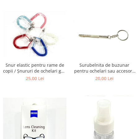
Carbon / Metal
telescoapelor, ecranelor de
ochelari, obiectivelor Foto,
Telefoane etc
telescoapelor, ecranelor de
Metal ( Aluminum )
Telefoane etc
Metal + Plastic
Titan + Aur
Titan + silicon
Ultem
Brand
Ana Hickmann
Snur elastic pentru rame de
Surubelnita de buzunar
Ben.X
copii / Șnururi de ochelari gen
pentru ochelari sau accesorii
Arc.
mici.
Blumarine
25,00 Lei
20,00 Lei
Carolina Herrera
Cazal
CK
Converse
Cubista
Diesel
Dunhill