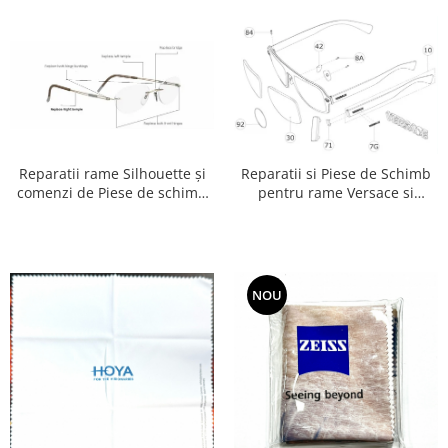
Point
Polaroid
Police
Porsche Design
Puma
Ray Ban
Romeo Careye
Reparatii rame Silhouette și
Reparatii si Piese de Schimb
Silhouette
comenzi de Piese de schimb
pentru rame Versace si
pentru rame Silhouette
Emporio Armani
Slastik
Stepper Titan
Sunfire
Swarovski
NOU
Titanflex
TOUS
Versace
Vogue
Zeiss