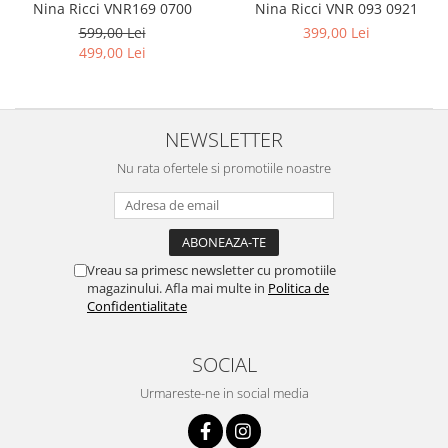
Nina Ricci VNR 093 0921
Nina Ricci VNR169 0700
Carbon / Metal
399,00 Lei
599,00 Lei
Metal ( Aluminum )
499,00 Lei
Metal + Plastic
Titan + Aur
Titan + silicon
NEWSLETTER
Ultem
Brand
Nu rata ofertele si promotiile noastre
Ana Hickmann
Ben.X
Blumarine
Vreau sa primesc newsletter cu promotiile
Carolina Herrera
magazinului. Afla mai multe in
Politica de
Cazal
Confidentialitate
CK
Converse
SOCIAL
Cubista
Urmareste-ne in social media
Diesel
Dunhill