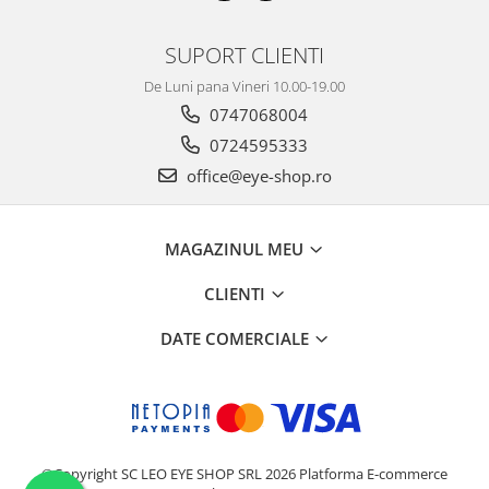
Emporio Armani
Escada
SUPORT CLIENTI
Furla
De Luni pana Vineri 10.00-19.00
Gucci
0747068004
Guess
0724595333
Hackett London
office@eye-shop.ro
Hugo Boss
J.F.Rey
Jaguar
MAGAZINUL MEU
Jean Louis Bertier
CLIENTI
Just Cavalli
Miraflex
DATE COMERCIALE
Mondoo
Montblanc
Moonlight
Nina Ricci
Ocean
©Copyright SC LEO EYE SHOP SRL 2026
Platforma E-commerce