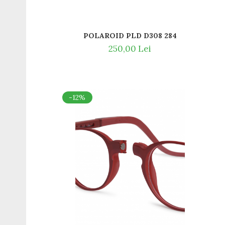
Guess
Hackett London
Hugo Boss
POLAROID PLD D308 284
J.F.Rey
250,00 Lei
Jaguar
Jean Louis Bertier
Just Cavalli
Miraflex
-12%
Mondoo
Montblanc
Moonlight
Nina Ricci
Ocean
Point
Polaroid
Police
Porsche Design
Puma
Ray Ban