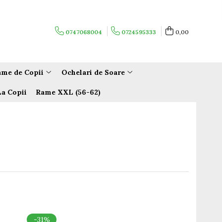
0747068004
0724595333
0,00
me de Copii
Ochelari de Soare
La Copii
Rame XXL (56-62)
-31%