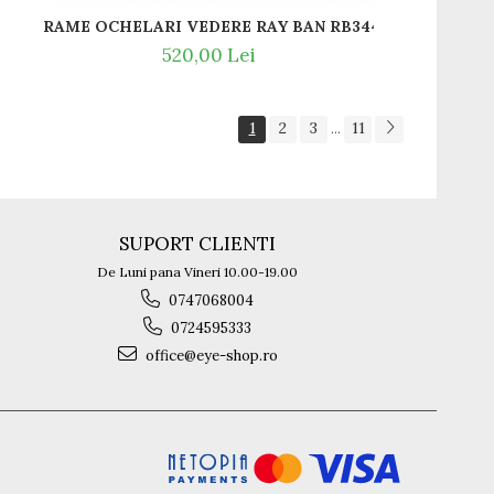
RAME OCHELARI VEDERE RAY BAN RB3447V 2991
520,00 Lei
1
2
3
11
...
SUPORT CLIENTI
De Luni pana Vineri 10.00-19.00
0747068004
0724595333
office@eye-shop.ro