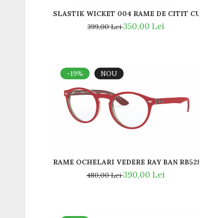
Romeo Careye
SLASTIK WICKET 004 RAME DE CITIT
Silhouette
350,00 Lei
399,00 Lei
Slastik
Stepper Titan
Sunfire
Swarovski
-19%
NOU
Titanflex
TOUS
Versace
Vogue
Zeiss
RAME OCHELARI VEDERE RAY BAN RB5283 59
390,00 Lei
480,00 Lei