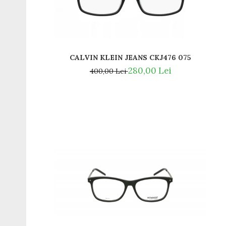
Titan + Aur
Titan + silicon
Ultem
Brand
CALVIN KLEIN JEANS CKJ476 075
Ana Hickmann
280,00 Lei
400,00 Lei
Ben.X
Blumarine
Carolina Herrera
Cazal
CK
Converse
Cubista
Diesel
Dunhill
Emporio Armani
Escada
Furla
Gucci