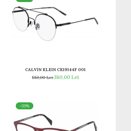
CALVIN KLEIN CK19144F 001
SOLUȚIE PROFESIONALĂ PENTRU CURĂȚAT OCHELARI 50ML - SPRAY ANTI-URME PENTRU LENTIL
380,00 Lei
550,00 Lei
-33%