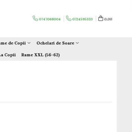
0747068004
0724595333
0,00
me de Copii
Ochelari de Soare
La Copii
Rame XXL (56-62)