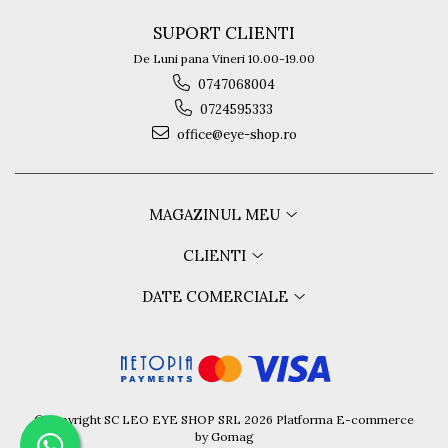
Guess
SUPORT CLIENTI
Hackett London
Hugo Boss
De Luni pana Vineri 10.00-19.00
J.F.Rey
0747068004
Jaguar
0724595333
Jean Louis Bertier
office@eye-shop.ro
Just Cavalli
Miraflex
Mondoo
MAGAZINUL MEU
Montblanc
Moonlight
CLIENTI
Nina Ricci
DATE COMERCIALE
Ocean
Point
Polaroid
Police
Porsche Design
Puma
©Copyright SC LEO EYE SHOP SRL 2026
Platforma E-commerce
by Gomag
Ray Ban