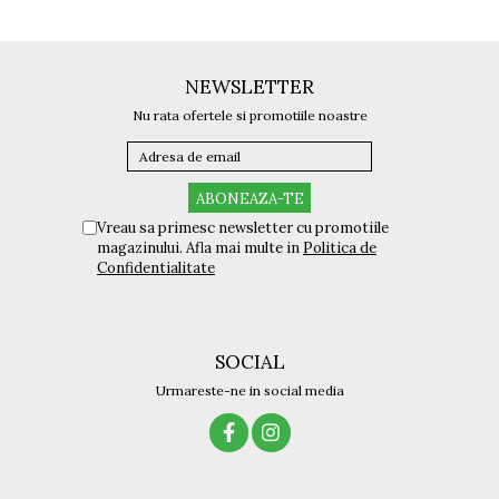
Lentile Polarizapiese te Ray Ban de crystal - sticla - plastic
Titan + Aur
Titan + silicon
Ultem
NEWSLETTER
Brand
Nu rata ofertele si promotiile noastre
Ana Hickmann
Ben.X
Blumarine
Carolina Herrera
Vreau sa primesc newsletter cu promotiile
Cazal
magazinului. Afla mai multe in
Politica de
Confidentialitate
CK
Converse
Cubista
Diesel
SOCIAL
Dunhill
Urmareste-ne in social media
Emporio Armani
Escada
Furla
Gucci