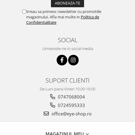
Carbon / Metal
Metal ( Aluminum )
Vreau sa primesc newsletter cu promotiile
magazinului. Afla mai multe in
Politica de
Metal + Plastic
Confidentialitate
Titan + Aur
Titan + silicon
SOCIAL
Ultem
Urmareste-ne in social media
Brand
Ana Hickmann
Ben.X
Blumarine
SUPORT CLIENTI
Carolina Herrera
De Luni pana Vineri 10.00-19.00
Cazal
0747068004
CK
0724595333
Converse
office@eye-shop.ro
Cubista
Diesel
Dunhill
MAGAZINUL MEU