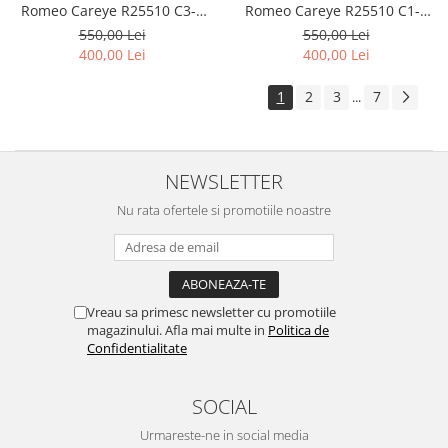
Romeo Careye R25510 C3-1
Romeo Careye R25510 C1-1
51-20-140 Clip-On Polarizat 3
51-20-145 Clip-On Polarizat 3
550,00 Lei
550,00 Lei
Clip-Ons
Clip-Ons
400,00 Lei
400,00 Lei
1
2
3
7
...
NEWSLETTER
Nu rata ofertele si promotiile noastre
Vreau sa primesc newsletter cu promotiile
magazinului. Afla mai multe in
Politica de
Confidentialitate
SOCIAL
Urmareste-ne in social media