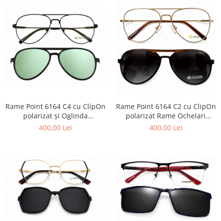
Carbon / Metal
Metal ( Aluminum )
Metal + Plastic
Titan + Aur
Titan + silicon
Ultem
Brand
Ana Hickmann
Rame Point 6164 C4 cu ClipOn
Rame Point 6164 C2 cu ClipOn
Ben.X
polarizat și Oglinda
polarizat Rame Ochelari
Blumarine
verde/blue Rame Ochelari
Aviator de Vedere
400,00 Lei
400,00 Lei
Aviator de Vedere
Carolina Herrera
Cazal
CK
Converse
Cubista
Diesel
Dunhill