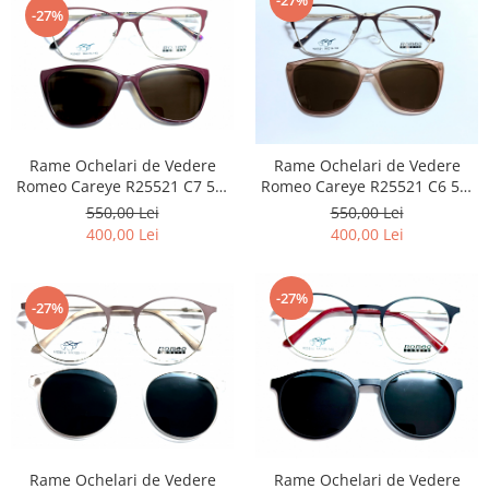
-27%
-27%
Rame Ochelari de Vedere
Rame Ochelari de Vedere
Romeo Careye R25521 C7 56-
Romeo Careye R25521 C6 56-
16-140 Clip-On Polarizat 3
16-140 Clip-On Polarizat 3
550,00 Lei
550,00 Lei
Clip-Ons
Clip-Ons
400,00 Lei
400,00 Lei
-27%
-27%
Rame Ochelari de Vedere
Rame Ochelari de Vedere