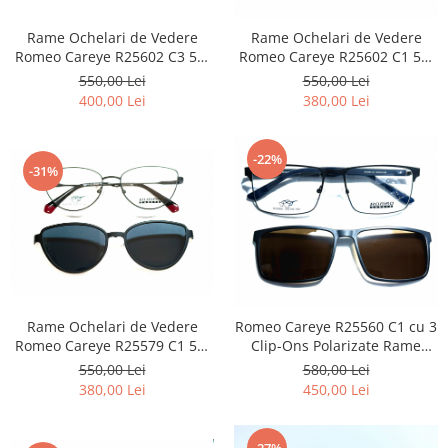
Rame Ochelari de Vedere
Rame Ochelari de Vedere
Romeo Careye R25602 C3 55-
Romeo Careye R25602 C1 55-
17-145 Clip-On Polarizat 3
17-145 Clip-On Polarizat 3
550,00 Lei
550,00 Lei
Clip-Ons
Clip-Ons
400,00 Lei
380,00 Lei
-22%
-31%
Rame Ochelari de Vedere
Romeo Careye R25560 C1 cu 3
Romeo Careye R25579 C1 55-
Clip-Ons Polarizate Rame
17-145 Clip-On Polarizat 3
Ochelari de Vedere
550,00 Lei
580,00 Lei
Clip-Ons
380,00 Lei
450,00 Lei