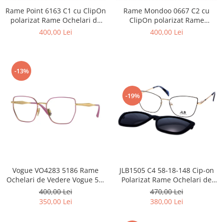
Emporio Armani
Rame Point 6163 C1 cu ClipOn
Rame Mondoo 0667 C2 cu
Escada
polarizat Rame Ochelari de
ClipOn polarizat Rame
Vedere
Ochelari de Vedere
Furla
400,00 Lei
400,00 Lei
Gucci
Guess
Hackett London
-13%
Hugo Boss
J.F.Rey
-19%
Jaguar
Jean Louis Bertier
Just Cavalli
Miraflex
Mondoo
Vogue VO4283 5186 Rame
JLB1505 C4 58-18-148 Cip-on
Montblanc
Ochelari de Vedere Vogue 53-
Polarizat Rame Ochelari de
Moonlight
17-140
Vedere Jean Louis Bertier
400,00 Lei
470,00 Lei
Nina Ricci
350,00 Lei
380,00 Lei
Ocean