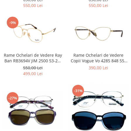
550,00 Lei
550,00 Lei
-9%
Rame Ochelari de Vedere Ray
Rame Ochelari de Vedere
Ban RB3694V JIM 2500 53-20-
Copii Vogue Vo 4285 848 55-
140
17-135
550,00 Lei
390,00 Lei
499,00 Lei
-31%
-27%