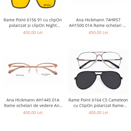
Lentile Subtiate
Patrati
Lentile 1.60
Cat Eye
Lentile 1.67
Butterfly
Rame Point 6156 91 cu clipOn
Ana Hickmann 74HR57
Lentile 1.70
polarizat și clipOn Night
AH1500 01A Rame ochelari de
Supradimensionati
vision Rame Ochelari de
vedere Ana Hickmann
Lentile 1.74
450,00 Lei
450,00 Lei
Browline
Vedere din titan
Lentile 1.76 AS
Dreptunghiulari
Lentile Heliomate ( Fotocromatice
Ovali
)
Polygonal
Lentile De Soare cu Dioptrii sau
Trapez
Fara
Material
Lentile cu Antireflex
Plastic + Acetat
Lentile Bifocale
Metal
Lentile Prismatice ( Pentru
Titan
Ana Hickmann AH1445 01A
Rame Point 6164 C5 Cameleon
Strabism )
Silicon
Rame ochelari de vedere Ana
cu ClipOn polarizat Rame
Lentile destinate Conducatorilor
Hickmann
Ochelari de Vedere
Lemn
400,00 Lei
400,00 Lei
Auto
Aur
ESSILOR Stellest
Acetat / Carbon