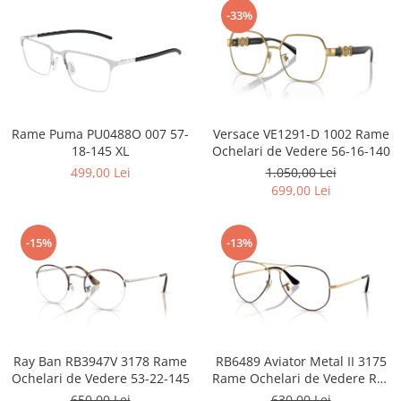
Point
-33%
Polaroid
Police
Porsche Design
Puma
Ray Ban
Rame Puma PU0488O 007 57-
Versace VE1291-D 1002 Rame
Romeo Careye
18-145 XL
Ochelari de Vedere 56-16-140
Silhouette
499,00 Lei
1.050,00 Lei
Slastik
699,00 Lei
Stepper Titan
Sunfire
-15%
-13%
Swarovski
Titanflex
TOUS
Versace
Vogue
Ray Ban RB3947V 3178 Rame
RB6489 Aviator Metal II 3175
Zeiss
Ochelari de Vedere 53-22-145
Rame Ochelari de Vedere Ray
Ban 58-14-140
650,00 Lei
630,00 Lei