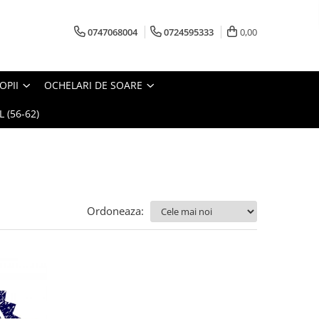
0747068004
0724595333
0,00
OPII
OCHELARI DE SOARE
 (56-62)
Ordoneaza: