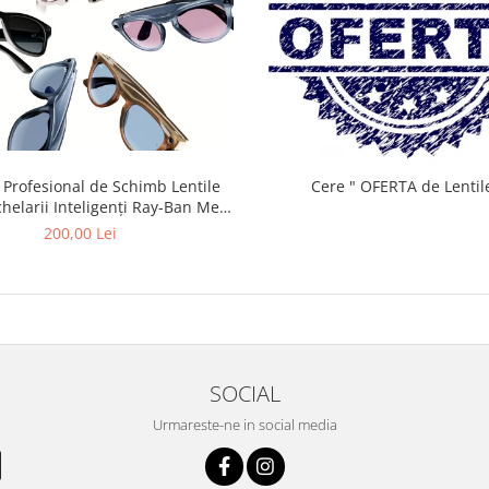
 Profesional de Schimb Lentile
Cere " OFERTA de Lentil
helarii Inteligenți Ray-Ban Meta
m Lentile Optice pe modelele
200,00 Lei
eta Wayfarer / Skyler / Ray-Ban
Meta Wayfarer (Gen 2)
SOCIAL
Urmareste-ne in social media