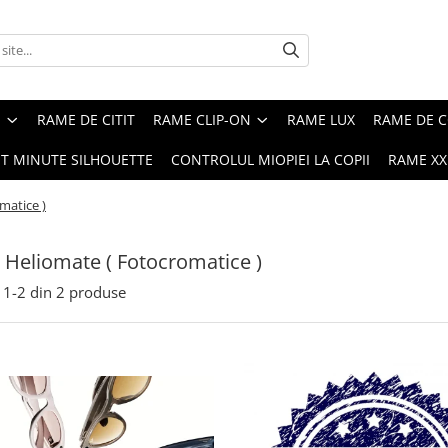
E
RAME DE CITIT
RAME CLIP-ON
RAME LUX
RAME DE C
ST MINUTE SILHOUETTE
CONTROLUL MIOPIEI LA COPII
RAME XXL
matice )
e Heliomate ( Fotocromatice )
1-
2
din
2
produse