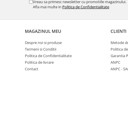
Vreau sa primesc newsletter cu promotiile magazinului.
Carbon / Metal
Afla mai multe in
Politica de Confidentialitate
Metal ( Aluminum )
Metal + Plastic
Titan + Aur
MAGAZINUL MEU
CLIENTI
Titan + silicon
Ultem
Despre noi si produse
Metode de
Brand
Termeni si Conditii
Politica d
Politica de Confidentialitate
Garantia 
Ana Hickmann
Politica de livrare
ANPC
Ben.X
Contact
ANPC - SA
Blumarine
Carolina Herrera
Cazal
CK
Converse
Cubista
Diesel
Dunhill