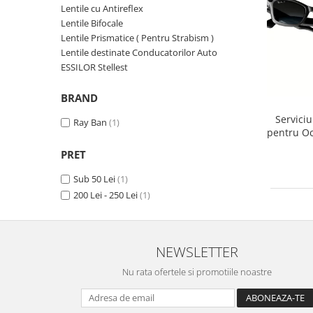
Lentile Subtiate
Patrati
Lentile cu Antireflex
Lentile 1.60
Lentile Bifocale
Cat Eye
Lentile Prismatice ( Pentru Strabism )
Lentile 1.67
Butterfly
Lentile destinate Conducatorilor Auto
Lentile 1.70
Supradimensionati
ESSILOR Stellest
Lentile 1.74
Browline
Lentile 1.76 AS
BRAND
Dreptunghiulari
Lentile Heliomate ( Fotocromatice
Ovali
Serviciu
Ray Ban
(1)
)
pentru Oc
Polygonal
/ Monta
Lentile De Soare cu Dioptrii sau
Trapez
PRET
Ray-Ban M
Fara
Material
Sub 50 Lei
(1)
Lentile cu Antireflex
Plastic + Acetat
200 Lei - 250 Lei
(1)
Lentile Bifocale
Metal
Lentile Prismatice ( Pentru
Titan
Strabism )
Silicon
NEWSLETTER
Lentile destinate Conducatorilor
Lemn
Nu rata ofertele si promotiile noastre
Auto
Aur
ESSILOR Stellest
Acetat / Carbon