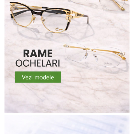
Carbon / Metal
Metal ( Aluminum )
Metal + Plastic
Titan + Aur
Titan + silicon
Ultem
Brand
Ana Hickmann
Ben.X
Blumarine
Carolina Herrera
Cazal
CK
Converse
Cubista
Diesel
Dunhill