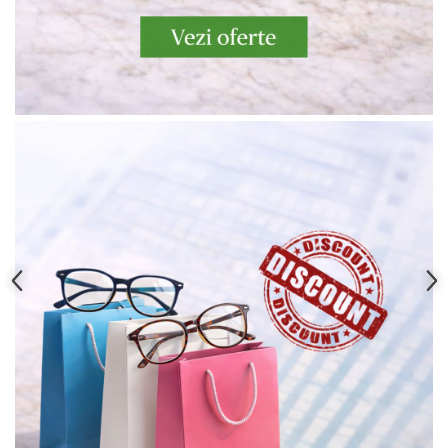
Point
Polaroid
Police
Porsche Design
Puma
Ray Ban
Romeo Careye
Silhouette
Slastik
Stepper Titan
Sunfire
Swarovski
Titanflex
TOUS
Versace
Vogue
Zeiss