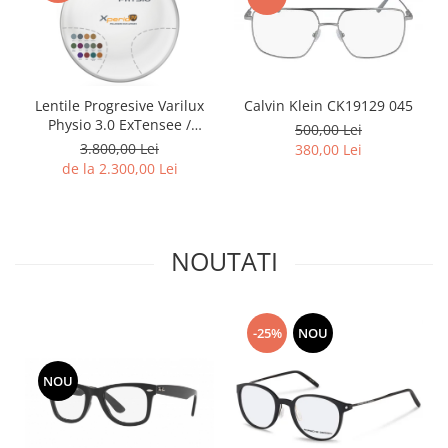
Lentile Progresive Varilux
Calvin Klein CK19129 045
Physio 3.0 ExTensee /
500,00 Lei
Transitions / XTRActive -
3.800,00 Lei
380,00 Lei
Lentile Autentice Essilor -
de la 2.300,00 Lei
PROMOTIE Lentile
progresive Essilor®
Varilux™ Physio 3.0 cu
tratament premium si la
NOUTATI
alegere or
-25%
NOU
NOU