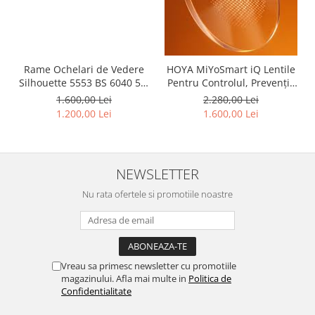
Rame Ochelari de Vedere
HOYA MiYoSmart iQ Lentile
Silhouette 5553 BS 6040 55-
Pentru Controlul, Prevenția
19-130 Titan
și Incetinirea MIOPIEI La
1.600,00 Lei
2.280,00 Lei
Copii
1.200,00 Lei
1.600,00 Lei
NEWSLETTER
Nu rata ofertele si promotiile noastre
Vreau sa primesc newsletter cu promotiile
magazinului. Afla mai multe in
Politica de
Confidentialitate