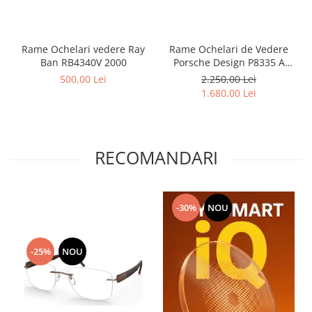
Rame Ochelari vedere Ray
Rame Ochelari de Vedere
Ban RB4340V 2000
Porsche Design P8335 A
Titan
500,00 Lei
2.250,00 Lei
1.680,00 Lei
RECOMANDARI
-30%
NOU
-25%
NOU