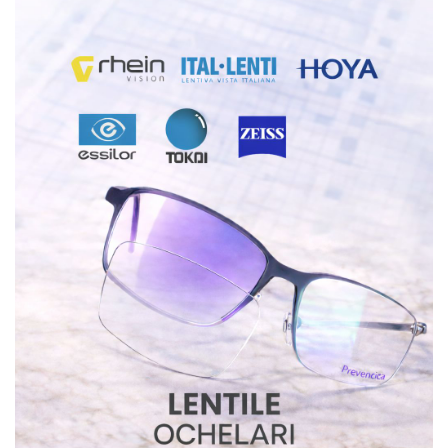
Emporio Armani
Escada
Furla
Gucci
Guess
Hackett London
Hugo Boss
J.F.Rey
Jaguar
Jean Louis Bertier
Just Cavalli
Miraflex
Mondoo
Montblanc
Moonlight
Nina Ricci
Ocean