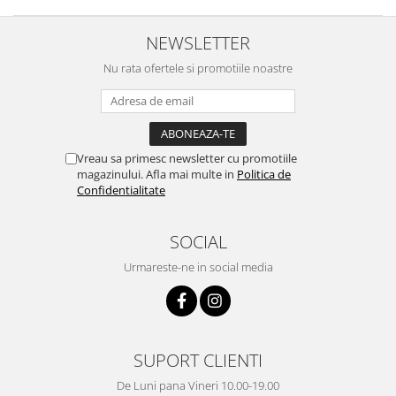
Carbon / Metal
Metal ( Aluminum )
NEWSLETTER
Metal + Plastic
Nu rata ofertele si promotiile noastre
Titan + Aur
Titan + silicon
Ultem
Brand
Vreau sa primesc newsletter cu promotiile
magazinului. Afla mai multe in
Politica de
Ana Hickmann
Confidentialitate
Ben.X
Blumarine
SOCIAL
Carolina Herrera
Urmareste-ne in social media
Cazal
CK
Converse
Cubista
SUPORT CLIENTI
Diesel
Dunhill
De Luni pana Vineri 10.00-19.00