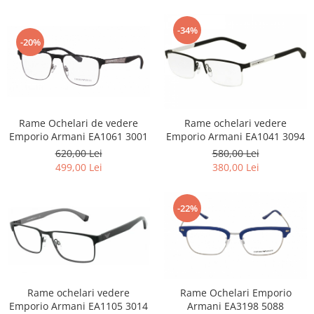
Emporio Armani
Escada
-34%
-20%
Furla
Gucci
Guess
Hackett London
Hugo Boss
Rame Ochelari de vedere
Rame ochelari vedere
J.F.Rey
Emporio Armani EA1061 3001
Emporio Armani EA1041 3094
Jaguar
620,00 Lei
580,00 Lei
499,00 Lei
380,00 Lei
Jean Louis Bertier
Just Cavalli
Miraflex
-22%
Mondoo
Montblanc
Moonlight
Nina Ricci
Rame ochelari vedere
Rame Ochelari Emporio
Ocean
Emporio Armani EA1105 3014
Armani EA3198 5088