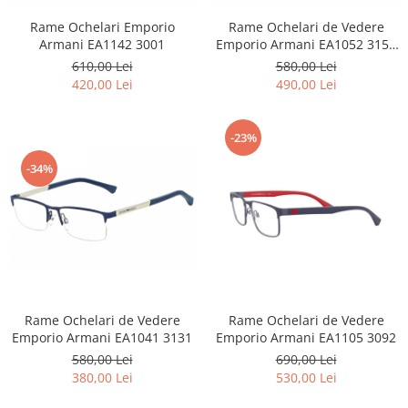
Rame Ochelari Emporio
Rame Ochelari de Vedere
Armani EA1142 3001
Emporio Armani EA1052 3155
55-17-140
610,00 Lei
580,00 Lei
420,00 Lei
490,00 Lei
-23%
-34%
Rame Ochelari de Vedere
Rame Ochelari de Vedere
Emporio Armani EA1041 3131
Emporio Armani EA1105 3092
580,00 Lei
690,00 Lei
380,00 Lei
530,00 Lei