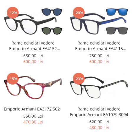
Carbon / Metal
Metal ( Aluminum )
-12%
-20%
Metal + Plastic
Titan + Aur
Titan + silicon
Ultem
Rame ochelari vedere
Rame ochelari vedere
Emporio Armani EA4152
Emporio Armani EA4115
Brand
5801/1W Clip-On
57591W Clip-On
680,00 Lei
750,00 Lei
Ana Hickmann
600,00 Lei
600,00 Lei
Ben.X
Blumarine
-15%
-23%
Carolina Herrera
Cazal
CK
Converse
Emporio Armani EA3172 5021
Rame ochelari vedere
Cubista
Emporio Armani EA1079 3094
550,00 Lei
Diesel
620,00 Lei
470,00 Lei
Dunhill
480,00 Lei