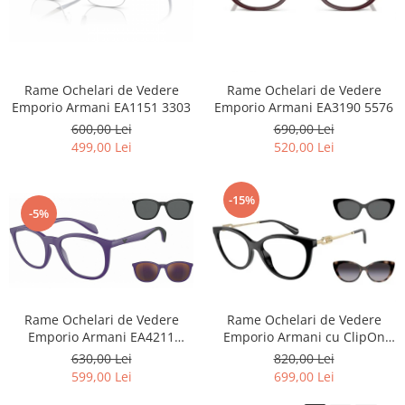
Rame Ochelari de Vedere
Rame Ochelari de Vedere
Emporio Armani EA1151 3303
Emporio Armani EA3190 5576
600,00 Lei
690,00 Lei
499,00 Lei
520,00 Lei
-15%
-5%
Rame Ochelari de Vedere
Rame Ochelari de Vedere
Emporio Armani EA4211
Emporio Armani cu ClipOn
5246/1w
EA4213U 5017/1w
630,00 Lei
820,00 Lei
599,00 Lei
699,00 Lei