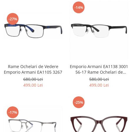
-14%
-27%
Rame Ochelari de Vedere
Emporio Armani EA1138 3001
Emporio Armani EA1105 3267
56-17 Rame Ochelari de
Vedere
680,00 Lei
580,00 Lei
499,00 Lei
499,00 Lei
-25%
-17%