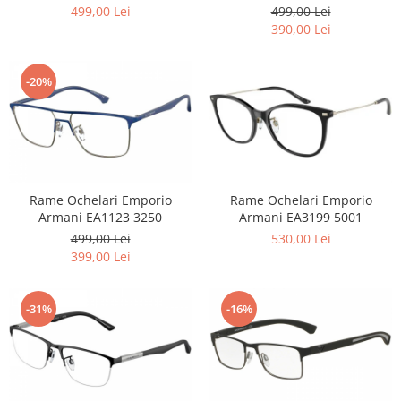
Point
499,00 Lei
499,00 Lei
Polaroid
390,00 Lei
Police
Porsche Design
-20%
Puma
Ray Ban
Romeo Careye
Silhouette
Slastik
Rame Ochelari Emporio
Rame Ochelari Emporio
Stepper Titan
Armani EA1123 3250
Armani EA3199 5001
Sunfire
499,00 Lei
530,00 Lei
399,00 Lei
Swarovski
Titanflex
TOUS
-31%
-16%
Versace
Vogue
Zeiss