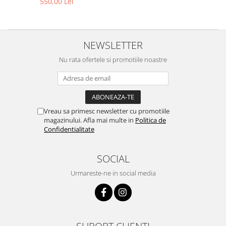
550,00 Lei
Point
pe modelele Ray-Ban Meta
Polaroid
Wayfarer / Skyler / Ray-Ban
Meta Wayfarer (Gen 2)
Police
Porsche Design
NEWSLETTER
Puma
Nu rata ofertele si promotiile noastre
Ray Ban
Romeo Careye
Silhouette
Slastik
Vreau sa primesc newsletter cu promotiile
Stepper Titan
magazinului. Afla mai multe in
Politica de
Confidentialitate
Sunfire
Swarovski
SOCIAL
Titanflex
TOUS
Urmareste-ne in social media
Versace
Vogue
Zeiss