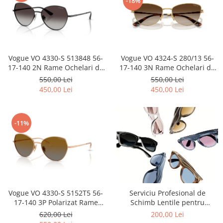
-18%
Emporio Armani
Escada
Furla
Gucci
Guess
Vogue VO 4330-S 513848 56-
Vogue VO 4324-S 280/13 56-
17-140 2N Rame Ochelari de
17-140 3N Rame Ochelari de
Hackett London
Soare + Cadou Bratara si Inel
Soare + Cadou Bratara si Inel
550,00 Lei
550,00 Lei
Hugo Boss
Hawe
Hawe
450,00 Lei
450,00 Lei
J.F.Rey
Jaguar
Jean Louis Bertier
-11%
Just Cavalli
Miraflex
Mondoo
Montblanc
Moonlight
Vogue VO 4330-S 5152T5 56-
Serviciu Profesional de
Nina Ricci
17-140 3P Polarizat Rame
Schimb Lentile pentru
Ochelari de Soare polarizate +
Ochelarii Inteligenți Ray-Ban
Ocean
620,00 Lei
200,00 Lei
Cadou Bratara si Inel Hawe
Meta / Montam Lentile Optice