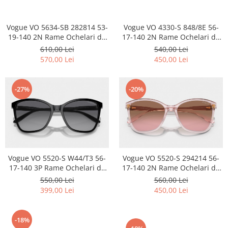
Carbon / Metal
Metal ( Aluminum )
Vogue VO 4330-S 848/8E 56-
Vogue VO 5634-SB 282814 53-
Metal + Plastic
17-140 2N Rame Ochelari de
19-140 2N Rame Ochelari de
Titan + Aur
Soare + Cadou Bratara si Inel
Soare + Cadou Bratara si Inel
540,00 Lei
610,00 Lei
Hawe
Hawe
Titan + silicon
450,00 Lei
570,00 Lei
Ultem
Brand
-27%
-20%
Ana Hickmann
Ben.X
Blumarine
Carolina Herrera
Cazal
Vogue VO 5520-S W44/T3 56-
Vogue VO 5520-S 294214 56-
CK
17-140 3P Rame Ochelari de
17-140 2N Rame Ochelari de
Soare + Cadou Bratara si Inel
Soare + Cadou Bratara si Inel
550,00 Lei
560,00 Lei
Converse
Hawe
Hawe
399,00 Lei
450,00 Lei
Cubista
Diesel
Dunhill
-18%