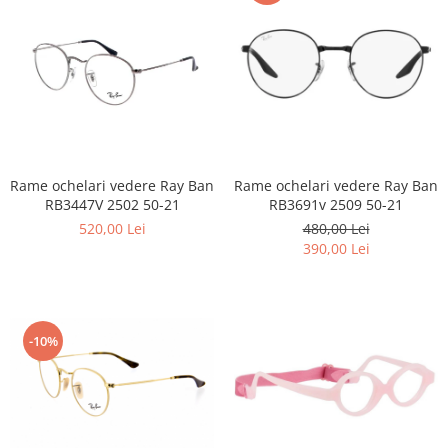
Emporio Armani
Escada
Furla
Gucci
Guess
Hackett London
Hugo Boss
Rame ochelari vedere Ray Ban
Rame ochelari vedere Ray Ban
J.F.Rey
RB3447V 2502 50-21
RB3691v 2509 50-21
Jaguar
520,00 Lei
480,00 Lei
Jean Louis Bertier
390,00 Lei
Just Cavalli
Miraflex
Mondoo
-10%
Montblanc
Moonlight
Nina Ricci
Ocean