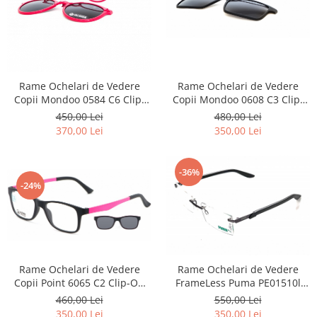
Rame Ochelari de Vedere
Rame Ochelari de Vedere
Copii Mondoo 0584 C6 Clip-
Copii Mondoo 0608 C3 Clip-
On Polarizat
On Polarizat
450,00 Lei
480,00 Lei
370,00 Lei
350,00 Lei
-36%
-24%
Rame Ochelari de Vedere
Rame Ochelari de Vedere
Copii Point 6065 C2 Clip-On
FrameLess Puma PE01510l
Polarizat
001
460,00 Lei
550,00 Lei
350,00 Lei
350,00 Lei