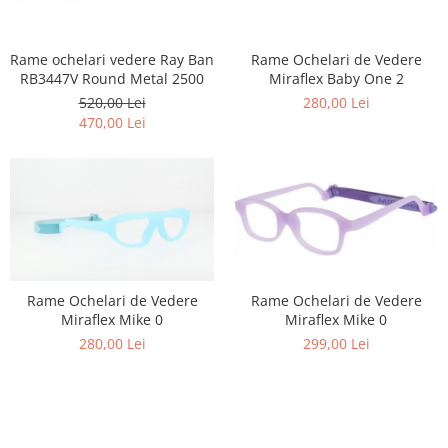
Point
Polaroid
Police
Rame ochelari vedere Ray Ban
Rame Ochelari de Vedere
RB3447V Round Metal 2500
Miraflex Baby One 2
Porsche Design
520,00 Lei
280,00 Lei
Puma
470,00 Lei
Ray Ban
Romeo Careye
Silhouette
Slastik
Stepper Titan
Sunfire
Swarovski
Rame Ochelari de Vedere
Rame Ochelari de Vedere
Titanflex
Miraflex Mike 0
Miraflex Mike 0
TOUS
299,00 Lei
280,00 Lei
Versace
Vogue
Zeiss