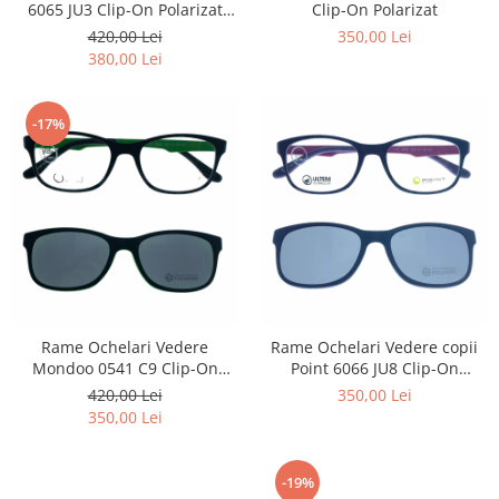
6065 JU3 Clip-On Polarizat
Clip-On Polarizat
Carbon / Metal
Kids
420,00 Lei
350,00 Lei
Metal ( Aluminum )
380,00 Lei
Metal + Plastic
Titan + Aur
-17%
Titan + silicon
Ultem
Brand
Ana Hickmann
Ben.X
Blumarine
Carolina Herrera
Cazal
Rame Ochelari Vedere
Rame Ochelari Vedere copii
CK
Mondoo 0541 C9 Clip-On
Point 6066 JU8 Clip-On
Polarizat
Polarizat
420,00 Lei
350,00 Lei
Converse
350,00 Lei
Cubista
Diesel
Dunhill
-19%