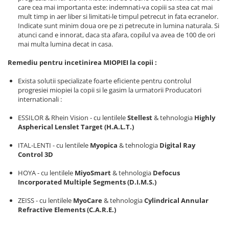
Point
care cea mai importanta este: indemnati-va copiii sa stea cat mai
Polaroid
mult timp in aer liber si limitati-le timpul petrecut in fata ecranelor.
Indicate sunt minim doua ore pe zi petrecute in lumina naturala. Si
Police
atunci cand e innorat, daca sta afara, copilul va avea de 100 de ori
Porsche Design
mai multa lumina decat in casa.
Puma
Remediu pentru incetinirea MIOPIEI la copii :
Ray Ban
Exista solutii specializate foarte eficiente pentru controlul
Romeo Careye
progresiei miopiei la copii si le gasim la urmatorii Producatori
Silhouette
internationali :
Slastik
ESSILOR & Rhein Vision - cu lentilele
Stellest
& tehnologia
Highly
Stepper Titan
Aspherical Lenslet Target (H.A.L.T.)
Sunfire
ITAL-LENTI - cu lentilele
Myopica
& tehnologia
Digital Ray
Swarovski
Control 3D
Titanflex
HOYA - cu lentilele
MiyoSmart
& tehnologia
Defocus
TOUS
Incorporated Multiple Segments (D.I.M.S.)
Versace
ZEISS - cu lentilele
MyoCare
& tehnologia
Cylindrical Annular
Vogue
Refractive Elements (C.A.R.E.)
Zeiss