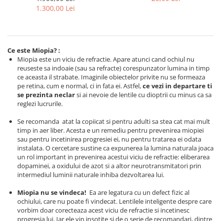
Emporio Armani
Ecrane și Optică 50ml
1.300,00 Lei
Escada
Furla
Gucci
Ce este Miopia? :
Guess
Miopia este un viciu de refractie. Apare atunci cand ochiul nu
reuseste sa indoaie (sau sa refracte) corespunzator lumina in timp
Hackett London
ce aceasta il strabate. Imaginile obiectelor privite nu se formeaza
Hugo Boss
pe retina, cum e normal, ci in fata ei. Astfel,
ce vezi in departare ti
J.F.Rey
se prezinta neclar
si ai nevoie de lentile cu dioptrii cu minus ca sa
reglezi lucrurile.
Jaguar
Jean Louis Bertier
Se recomanda atat la copiicat si pentru adulti sa stea cat mai mult
timp in aer liber. Acesta e un remediu pentru prevenirea miopiei
Just Cavalli
sau pentru incetinirea progresiei ei, nu pentru tratarea ei odata
Miraflex
instalata. O cercetare sustine ca expunerea la lumina naturala joaca
un rol important in prevenirea acestui viciu de refractie: eliberarea
Mondoo
dopaminei, a oxidului de azot si a altor neurotransmitatori prin
Montblanc
intermediul luminii naturale inhiba dezvoltarea lui.
Moonlight
Miopia nu se vindeca!
Ea are legatura cu un defect fizic al
Nina Ricci
ochiului, care nu poate fi vindecat. Lentilele inteligente despre care
Ocean
vorbim doar corecteaza acest viciu de refractie si incetinesc
progresia lui. Iar ele vin insotite si de o serie de recomandari, dintre