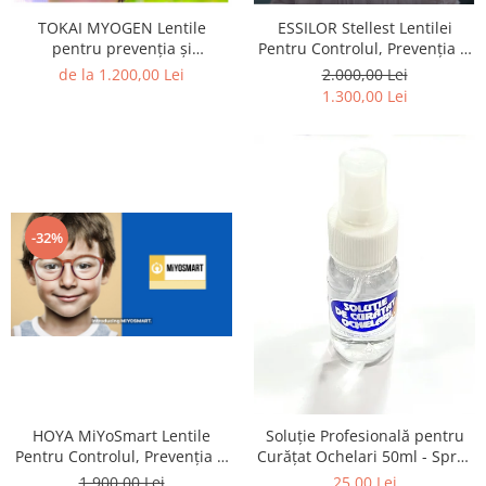
Carbon / Metal
ESSILOR Stellest Lentilei
TOKAI MYOGEN Lentile
Metal ( Aluminum )
Pentru Controlul, Prevenția și
pentru prevenția și
Metal + Plastic
Incetinirea MIOPIEI La Copii
incetinirea Miopiei la copii
2.000,00 Lei
de la 1.200,00 Lei
1.300,00 Lei
Titan + Aur
Titan + silicon
Ultem
Brand
Ana Hickmann
-32%
Ben.X
Blumarine
Carolina Herrera
Cazal
CK
Converse
Cubista
HOYA MiYoSmart Lentile
Soluție Profesională pentru
Diesel
Pentru Controlul, Prevenția și
Curățat Ochelari 50ml - Spray
Dunhill
Incetinirea MIOPIEI La Copii
Anti-Urme pentru Lentile,
1.900,00 Lei
25,00 Lei