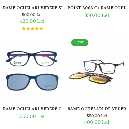
Titan + Aur
RAME OCHELARI VEDERE SPORT CU CLIP ON POLARIZAT P
Titan + silicon
500,00 Lei
350,00 Lei
420,00 Lei
Ultem
Brand
Ana Hickmann
-27%
Ben.X
Blumarine
Carolina Herrera
Cazal
CK
Converse
Cubista
Diesel
Dunhill
Emporio Armani
RAME OCHELARI DE VEDERE 
RAME OCHELARI VEDERE COPII POINT 6066 JU8
Escada
350,00 Lei
550,00 Lei
Furla
400,00 Lei
Gucci