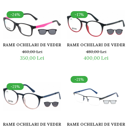
Guess
Hackett London
-24%
-17%
Hugo Boss
J.F.Rey
Jaguar
Jean Louis Bertier
Just Cavalli
RAME OCHELARI DE VEDERE 
RAME OCHELARI DE VEDERE COPII POINT 606
Miraflex
460,00 Lei
480,00 Lei
350,00 Lei
400,00 Lei
Mondoo
Montblanc
Moonlight
Nina Ricci
-21%
Ocean
-21%
Point
Polaroid
Police
Porsche Design
Puma
RAME OCHELARI DE VEDERE POINT 6070 U09 CU CLIPON 
RAME OCHELARI DE VEDERE 
Ray Ban