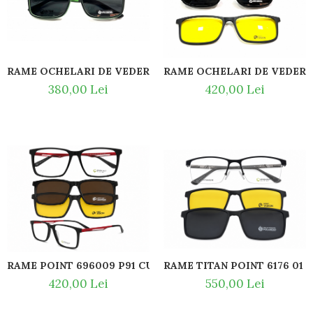
RAME OCHELARI DE VEDERE POINT 6057 C4 CLIP-ON POL
RAME OCHELARI DE VEDERE 
380,00 Lei
420,00 Lei
RAME P
550,00 Lei
420,00 Lei