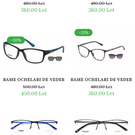
480,00 Lei
480,00 Lei
Romeo Careye
380,00 Lei
380,00 Lei
Silhouette
Slastik
Stepper Titan
-21%
Sunfire
-10%
Swarovski
Titanflex
TOUS
Versace
Vogue
Zeiss
RAME OCHELARI DE VEDERE SPORT POINT 6105 TR3 CU C
RAME OCHELARI DE VEDERE 
500,00 Lei
480,00 Lei
450,00 Lei
380,00 Lei