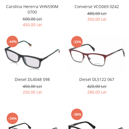
Carolina Hererra VHN590M
Converse VCO069 0Z42
0700
480,00 Lei
600,00 Lei
350,00 Lei
450,00 Lei
-44%
-33%
Diesel DL5122 067
Diesel DL4048 098
420,00 Lei
450,00 Lei
280,00 Lei
250,00 Lei
-38%
-34%