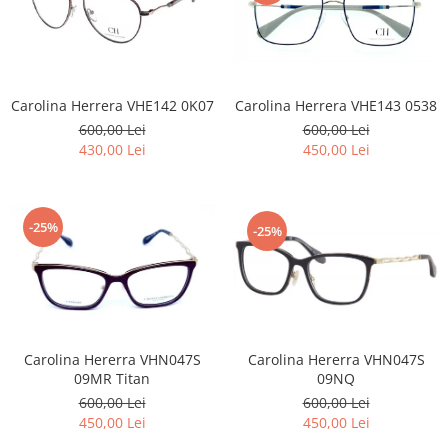
Point
Polaroid
Police
Porsche Design
Carolina Herrera VHE142 0K07
Carolina Herrera VHE143 0538
Puma
600,00 Lei
600,00 Lei
Ray Ban
430,00 Lei
450,00 Lei
Romeo Careye
Silhouette
Slastik
-25%
-25%
Stepper Titan
Sunfire
Swarovski
Titanflex
TOUS
Carolina Hererra VHN047S
Carolina Hererra VHN047S
Versace
09MR Titan
09NQ
Vogue
600,00 Lei
600,00 Lei
Zeiss
450,00 Lei
450,00 Lei