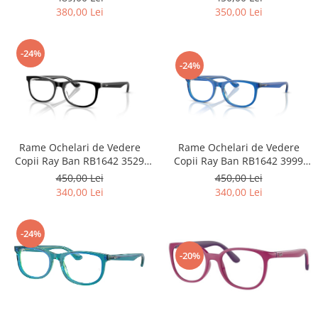
Emporio Armani
380,00 Lei
350,00 Lei
Escada
Furla
-24%
Gucci
-24%
Guess
Hackett London
Hugo Boss
J.F.Rey
Rame Ochelari de Vedere
Rame Ochelari de Vedere
Jaguar
Copii Ray Ban RB1642 3529
Copii Ray Ban RB1642 3999
Jean Louis Bertier
48-16-135
48-16-135
450,00 Lei
450,00 Lei
340,00 Lei
340,00 Lei
Just Cavalli
Miraflex
Mondoo
-24%
Montblanc
-20%
Moonlight
Nina Ricci
Ocean