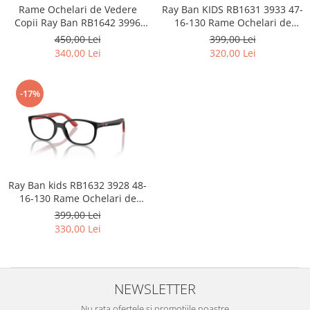
Point
Rame Ochelari de Vedere
Ray Ban KIDS RB1631 3933 47-
Polaroid
Copii Ray Ban RB1642 3996
16-130 Rame Ochelari de
46-16-135
Vedere Copii Ray Ban
450,00 Lei
399,00 Lei
Police
340,00 Lei
320,00 Lei
Porsche Design
Puma
Ray Ban
-17%
Romeo Careye
Silhouette
Slastik
Stepper Titan
Sunfire
Ray Ban kids RB1632 3928 48-
16-130 Rame Ochelari de
Swarovski
Vedere Copii
399,00 Lei
Titanflex
330,00 Lei
TOUS
Versace
Vogue
NEWSLETTER
Zeiss
Nu rata ofertele si promotiile noastre