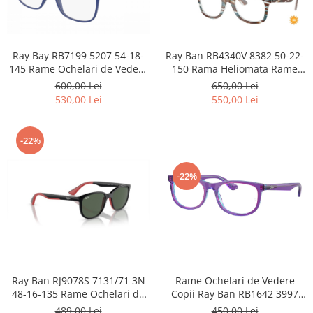
Carbon / Metal
Metal ( Aluminum )
Metal + Plastic
Ray Bay RB7199 5207 54-18-
Ray Ban RB4340V 8382 50-22-
Titan + Aur
145 Rame Ochelari de Vedere
150 Rama Heliomata Rame
Titan + silicon
Ray Ban LITEFORCE
Ochelari de Vedere
600,00 Lei
650,00 Lei
Ultem
530,00 Lei
550,00 Lei
Brand
Ana Hickmann
-22%
Ben.X
Blumarine
-22%
Carolina Herrera
Cazal
CK
Converse
Cubista
Ray Ban RJ9078S 7131/71 3N
Rame Ochelari de Vedere
Diesel
48-16-135 Rame Ochelari de
Copii Ray Ban RB1642 3997
Dunhill
Soare kids
48-16-135
489,00 Lei
450,00 Lei