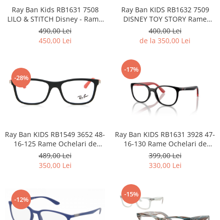
Lentile Subtiate
Patrati
Ray Ban Kids RB1631 7508
Ray Ban KIDS RB1632 7509
Lentile 1.60
LILO & STITCH Disney - Rame
DISNEY TOY STORY Rame
Cat Eye
Ochelari de Vedere cu sau
Ochelari de Vedere Copii
Lentile 1.67
490,00 Lei
400,00 Lei
Butterfly
fara ClipOn
450,00 Lei
de la 350,00 Lei
Lentile 1.70
Supradimensionati
Lentile 1.74
Browline
Lentile 1.76 AS
-17%
Dreptunghiulari
-28%
Lentile Heliomate ( Fotocromatice
Ovali
)
Polygonal
Lentile De Soare cu Dioptrii sau
Trapez
Fara
Material
Lentile cu Antireflex
Ray Ban KIDS RB1549 3652 48-
Ray Ban KIDS RB1631 3928 47-
Plastic + Acetat
16-125 Rame Ochelari de
16-130 Rame Ochelari de
Lentile Bifocale
Metal
Vedere Copii
Vedere Copii
489,00 Lei
399,00 Lei
Lentile Prismatice ( Pentru
Titan
350,00 Lei
330,00 Lei
Strabism )
Silicon
Lentile destinate Conducatorilor
Lemn
-15%
Auto
-12%
Aur
ESSILOR Stellest
Acetat / Carbon