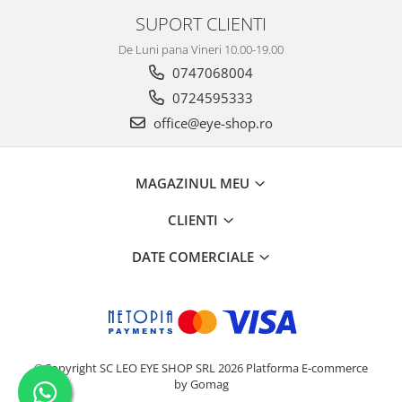
Carbon / Metal
SUPORT CLIENTI
Metal ( Aluminum )
De Luni pana Vineri 10.00-19.00
Metal + Plastic
0747068004
Titan + Aur
0724595333
Titan + silicon
office@eye-shop.ro
Ultem
Brand
Ana Hickmann
MAGAZINUL MEU
Ben.X
CLIENTI
Blumarine
Carolina Herrera
DATE COMERCIALE
Cazal
CK
Converse
Cubista
Diesel
©Copyright SC LEO EYE SHOP SRL 2026
Platforma E-commerce
by Gomag
Dunhill