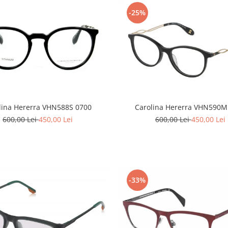
-25%
lina Hererra VHN588S 0700
Carolina Hererra VHN590M
600,00 Lei
450,00 Lei
600,00 Lei
450,00 Lei
-33%