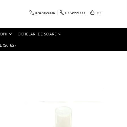
0747068004
0724595333
0,00
OPII
OCHELARI DE SOARE
 (56-62)