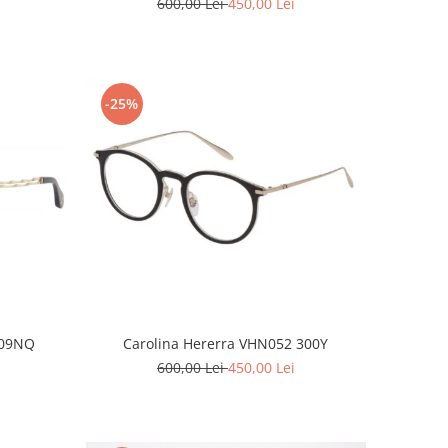
600,00 Lei
450,00 Lei
-25%
 09NQ
Carolina Hererra VHN052 300Y
600,00 Lei
450,00 Lei