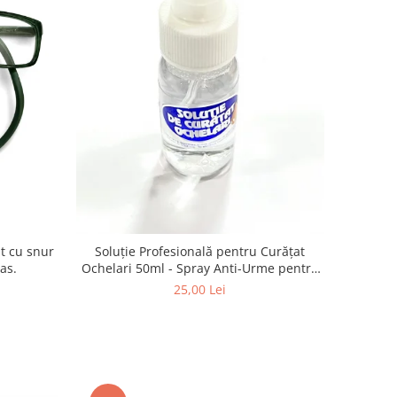
Soluție Profesională pentru Curățat
nas.
Ochelari 50ml - Spray Anti-Urme pentru
Lentile, Ecrane și Optică 50ml
25,00 Lei