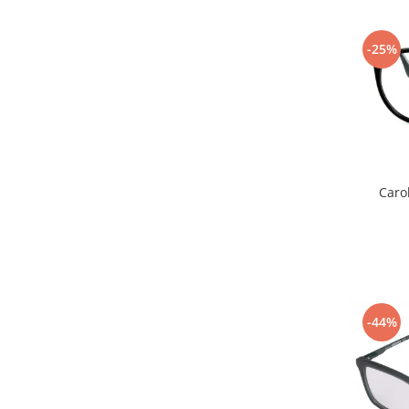
-25%
Caro
-44%