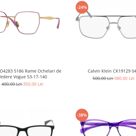
-24%
O4283 5186 Rame Ochelari de
Calvin Klein CK19129 0
Vedere Vogue 53-17-140
500,00 Lei
380,00 Lei
400,00 Lei
350,00 Lei
-38%