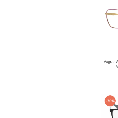
Carbon / Metal
Metal ( Aluminum )
Metal + Plastic
Titan + Aur
Titan + silicon
Ultem
Brand
Ana Hickmann
Ben.X
Vogue V
Blumarine
Carolina Herrera
Cazal
CK
Converse
Cubista
-30%
Diesel
Dunhill