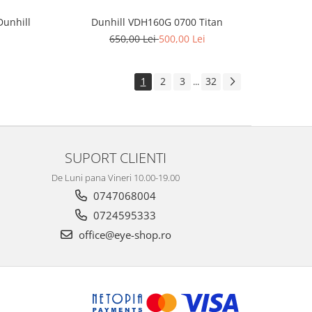
Dunhill
Dunhill VDH160G 0700 Titan
650,00 Lei
500,00 Lei
1
2
3
32
...
SUPORT CLIENTI
De Luni pana Vineri 10.00-19.00
0747068004
0724595333
office@eye-shop.ro