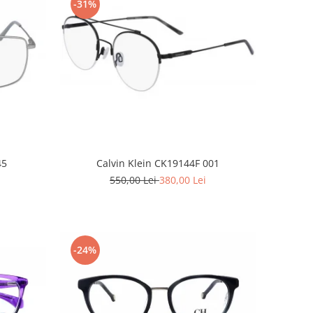
-31%
45
Calvin Klein CK19144F 001
550,00 Lei
380,00 Lei
-24%