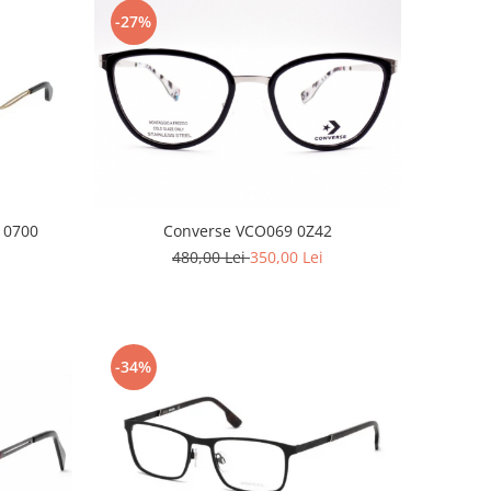
-27%
 0700
Converse VCO069 0Z42
480,00 Lei
350,00 Lei
-34%