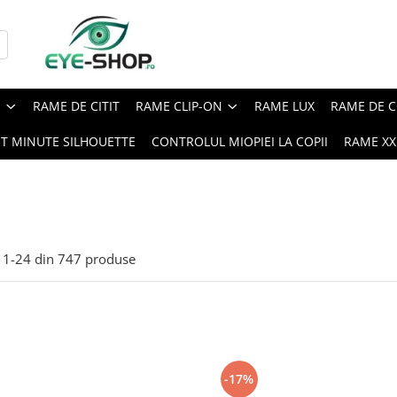
E
RAME DE CITIT
RAME CLIP-ON
RAME LUX
RAME DE C
ST MINUTE SILHOUETTE
CONTROLUL MIOPIEI LA COPII
RAME XXL
1-
24
din
747
produse
-17%