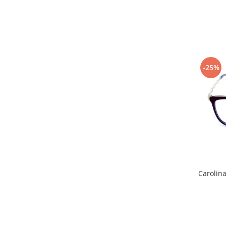
Point
Polaroid
Police
Porsche Design
Puma
-25%
Ray Ban
Romeo Careye
Silhouette
Slastik
Stepper Titan
Sunfire
Swarovski
Titanflex
TOUS
Carolin
Versace
Vogue
Zeiss