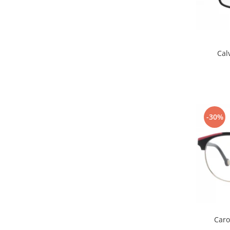
Emporio Armani
Escada
Furla
Gucci
Cal
Guess
Hackett London
Hugo Boss
J.F.Rey
Jaguar
-30%
Jean Louis Bertier
Just Cavalli
Miraflex
Mondoo
Montblanc
Moonlight
Nina Ricci
Ocean
Caro