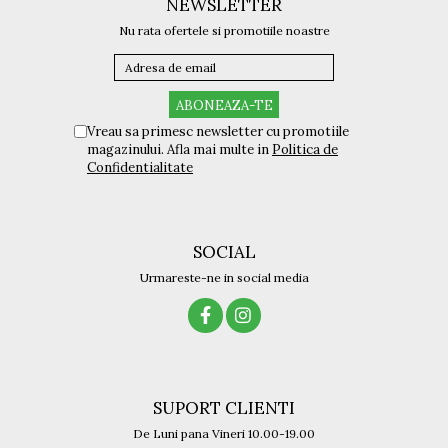
NEWSLETTER
Romeo Careye
Nu rata ofertele si promotiile noastre
Silhouette
Slastik
Stepper Titan
Sunfire
Vreau sa primesc newsletter cu promotiile
Swarovski
magazinului. Afla mai multe in
Politica de
Titanflex
Confidentialitate
TOUS
Versace
Vogue
SOCIAL
Zeiss
Urmareste-ne in social media
SUPORT CLIENTI
De Luni pana Vineri 10.00-19.00