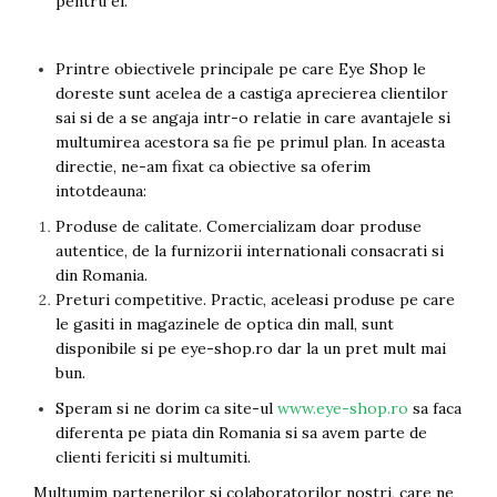
pentru ei.
Lentile 1.60
Cat Eye
Lentile 1.67
Butterfly
Lentile 1.70
Supradimensionati
Printre obiectivele principale pe care Eye Shop le
Lentile 1.74
Browline
doreste sunt acelea de a castiga aprecierea clientilor
Lentile 1.76 AS
sai si de a se angaja intr-o relatie in care avantajele si
Dreptunghiulari
Lentile Heliomate ( Fotocromatice )
multumirea acestora sa fie pe primul plan. In aceasta
Ovali
directie, ne-am fixat ca obiective sa oferim
Lentile De Soare cu Dioptrii sau
Polygonal
Fara
intotdeauna:
Trapez
Lentile cu Antireflex
Material
Produse de calitate. Comercializam doar produse
autentice, de la furnizorii internationali consacrati si
Lentile Bifocale
Plastic + Acetat
din Romania.
Metal
Lentile Prismatice ( Pentru
Preturi competitive. Practic, aceleasi produse pe care
Strabism )
Titan
le gasiti in magazinele de optica din mall, sunt
Silicon
Lentile destinate Conducatorilor
disponibile si pe eye-shop.ro dar la un pret mult mai
Auto
Lemn
bun.
ESSILOR Stellest
Aur
Speram si ne dorim ca site-ul
www.eye-shop.ro
sa faca
Acetat / Carbon
diferenta pe piata din Romania si sa avem parte de
Carbon / Metal
clienti fericiti si multumiti.
Metal ( Aluminum )
Multumim partenerilor si colaboratorilor nostri, care ne
Metal + Plastic