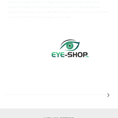
Control Hoya, progresive Sky Vario, Progresive Rhein Vision, Ital Lenti Prima, Zeiss
Guess
uropal, Crizal Saphir UV, Crizal Optifog, Airwear, Progresive Comfort, Baush&Lomb,
Hackett London
Progresive personalizate, Ingenia INDO, Matrix progresive, PC Energy, progresiv Free Line,
Hugo Boss
Excelit Perso, Excelit Free,excelit unique si multe altele. "
J.F.Rey
Jaguar
Jean Louis Bertier
Just Cavalli
Miraflex
Mondoo
Montblanc
Moonlight
Nina Ricci
Ocean
Point
Polaroid
Police
Porsche Design
Puma
Ray Ban