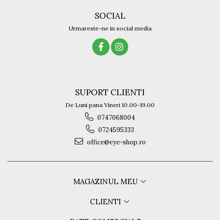
Titan + Aur
SOCIAL
Titan + silicon
Urmareste-ne in social media
Ultem
Brand
Ana Hickmann
Ben.X
Blumarine
SUPORT CLIENTI
Carolina Herrera
De Luni pana Vineri 10.00-19.00
Cazal
0747068004
CK
0724595333
Converse
office@eye-shop.ro
Cubista
Diesel
Dunhill
Emporio Armani
MAGAZINUL MEU
Escada
CLIENTI
Furla
Gucci