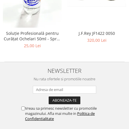
Lentile Subtiate
Patrati
Lentile 1.60
Cat Eye
Lentile 1.67
Butterfly
Lentile 1.70
Supradimensionati
Lentile 1.74
Soluție Profesională pentru
J.F.Rey JF1422 0050
Browline
Curățat Ochelari 50ml - Spray
Lentile 1.76 AS
320,00 Lei
Dreptunghiulari
Anti-Urme pentru Lentile,
25,00 Lei
Lentile Heliomate ( Fotocromatice
Ovali
Ecrane și Optică 50ml
)
Polygonal
Lentile De Soare cu Dioptrii sau
Trapez
Fara
NEWSLETTER
Material
Lentile cu Antireflex
Nu rata ofertele si promotiile noastre
Plastic + Acetat
Lentile Bifocale
Metal
Lentile Prismatice ( Pentru
Titan
Strabism )
Silicon
Vreau sa primesc newsletter cu promotiile
Lentile destinate Conducatorilor
Lemn
magazinului. Afla mai multe in
Politica de
Auto
Aur
Confidentialitate
ESSILOR Stellest
Acetat / Carbon