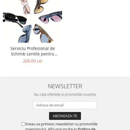
Carbon / Metal
Metal ( Aluminum )
Metal + Plastic
Titan + Aur
Titan + silicon
Ultem
Serviciu Profesional de
Brand
Schimb Lentile pentru
Ana Hickmann
Ochelarii Inteligenți Ray-Ban
200,00 Lei
Meta / Montam Lentile Optice
Ben.X
pe modelele Ray-Ban Meta
Blumarine
Wayfarer / Skyler / Ray-Ban
Carolina Herrera
Meta Wayfarer (Gen 2)
NEWSLETTER
Cazal
Nu rata ofertele si promotiile noastre
CK
Converse
Cubista
Diesel
Vreau sa primesc newsletter cu promotiile
Dunhill
magazinului. Afla mai multe in
Politica de