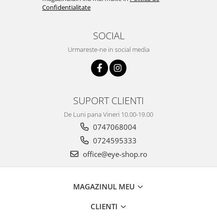
Emporio Armani
Confidentialitate
Escada
Furla
SOCIAL
Gucci
Urmareste-ne in social media
Guess
Hackett London
Hugo Boss
J.F.Rey
SUPORT CLIENTI
Jaguar
De Luni pana Vineri 10.00-19.00
Jean Louis Bertier
0747068004
Just Cavalli
0724595333
Miraflex
office@eye-shop.ro
Mondoo
Montblanc
Moonlight
MAGAZINUL MEU
Nina Ricci
CLIENTI
Ocean