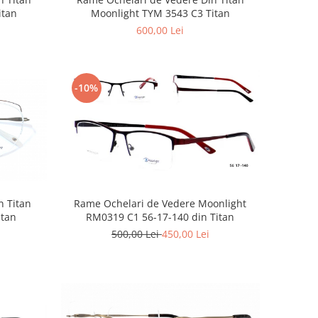
itan
Moonlight TYM 3543 C3 Titan
600,00 Lei
-10%
n Titan
Rame Ochelari de Vedere Moonlight
itan
RM0319 C1 56-17-140 din Titan
500,00 Lei
450,00 Lei