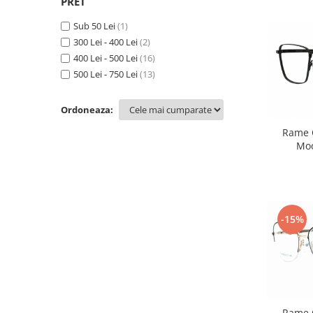
PRET
Emporio Armani
Escada
Sub 50 Lei
(1)
300 Lei - 400 Lei
(2)
Furla
400 Lei - 500 Lei
(16)
Gucci
500 Lei - 750 Lei
(13)
Guess
Hackett London
Ordoneaza:
Hugo Boss
Rame O
J.F.Rey
Moo
Jaguar
Jean Louis Bertier
Just Cavalli
Miraflex
-15%
Mondoo
Montblanc
Moonlight
Nina Ricci
Ocean
Rame O