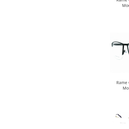
Point
Moo
Polaroid
Police
Porsche Design
Puma
Ray Ban
Romeo Careye
Silhouette
Slastik
Stepper Titan
Sunfire
Rame O
Swarovski
Mo
Titanflex
TOUS
Versace
Vogue
Zeiss