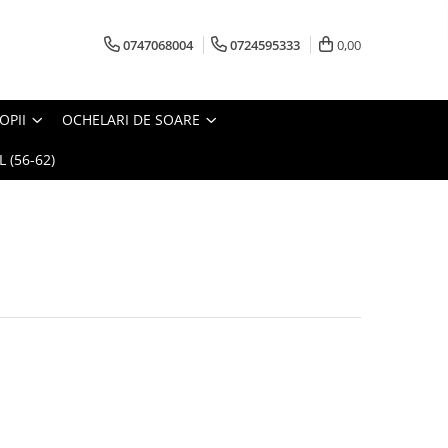
0747068004
0724595333
0,00
OPII
OCHELARI DE SOARE
 (56-62)