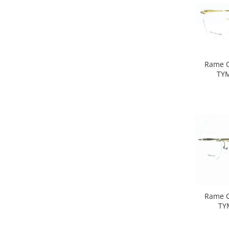
Rame Och
TYM
Rame O
TY