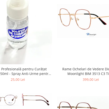
Rame Ochelari de Vedere Di
e Profesională pentru Curățat
Moonlight BIM 3513 C3 T
 Anti-Urme pentru
tile, Ecrane și Optică 50ml
399,00 Lei
25,00 Lei