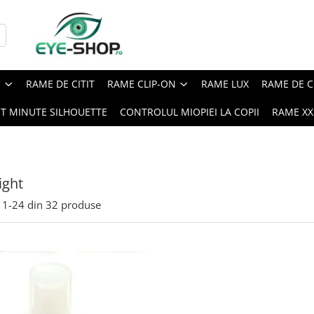
E
RAME DE CITIT
RAME CLIP-ON
RAME LUX
RAME DE C
ST MINUTE SILHOUETTE
CONTROLUL MIOPIEI LA COPII
RAME XXL
ight
1-
24
din
32
produse