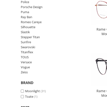
Police
Carbon / Metal
Porsche Design
Metal ( Aluminum )
Puma
Metal + Plastic
Ray Ban
Titan + Aur
Romeo Careye
Silhouette
Titan + silicon
Rame O
Slastik
Moo
Ultem
Stepper Titan
Brand
Sunfire
Swarovski
Ana Hickmann
Titanflex
Ben.X
TOUS
Blumarine
Versace
Carolina Herrera
Vogue
Cazal
Zeiss
CK
BRAND
Converse
Rame O
Cubista
Moonlight
(31)
Moo
Toate
(1)
Diesel
Dunhill