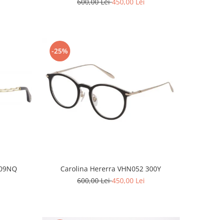
600,00 Lei
450,00 Lei
-25%
 09NQ
Carolina Hererra VHN052 300Y
600,00 Lei
450,00 Lei