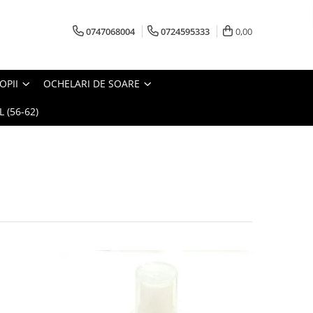
0747068004
0724595333
0,00
OPII
OCHELARI DE SOARE
 (56-62)