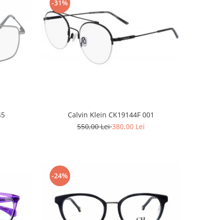
-31%
45
Calvin Klein CK19144F 001
550,00 Lei
380,00 Lei
-24%