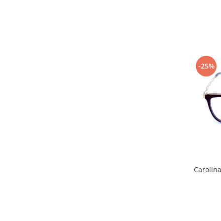
Point
Polaroid
Police
Porsche Design
Puma
-25%
Ray Ban
Romeo Careye
Silhouette
Slastik
Stepper Titan
Sunfire
Swarovski
Titanflex
TOUS
Carolin
Versace
Vogue
Zeiss