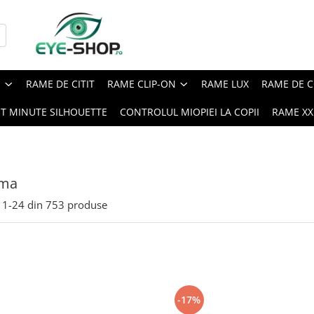
E
RAME DE CITIT
RAME CLIP-ON
RAME LUX
RAME DE C
ST MINUTE SILHOUETTE
CONTROLUL MIOPIEI LA COPII
RAME XXL
ama
1-
24
din
753
produse
-17%