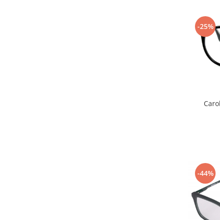
-25%
Caro
-44%