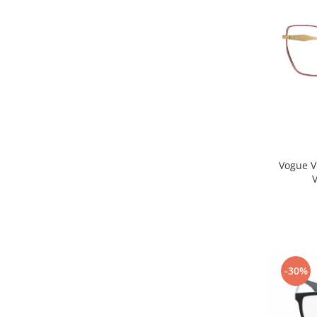
Carbon / Metal
Metal ( Aluminum )
Metal + Plastic
Titan + Aur
Titan + silicon
Ultem
Brand
Ana Hickmann
Ben.X
Vogue V
Blumarine
Carolina Herrera
Cazal
CK
Converse
Cubista
-30%
Diesel
Dunhill