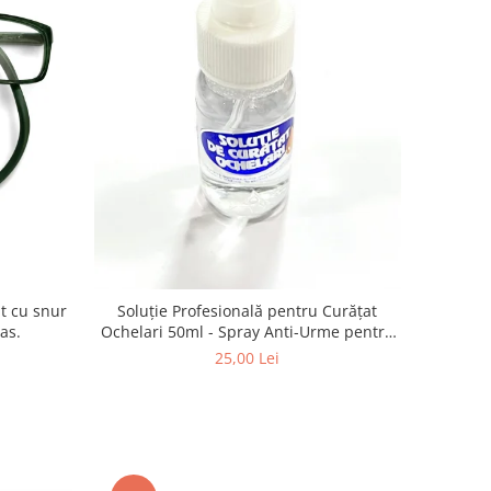
Soluție Profesională pentru Curățat
nas.
Ochelari 50ml - Spray Anti-Urme pentru
Lentile, Ecrane și Optică 50ml
25,00 Lei