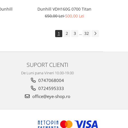
Dunhill
Dunhill VDH160G 0700 Titan
650,00 Lei
500,00 Lei
1
2
3
32
...
SUPORT CLIENTI
De Luni pana Vineri 10.00-19.00
0747068004
0724595333
office@eye-shop.ro