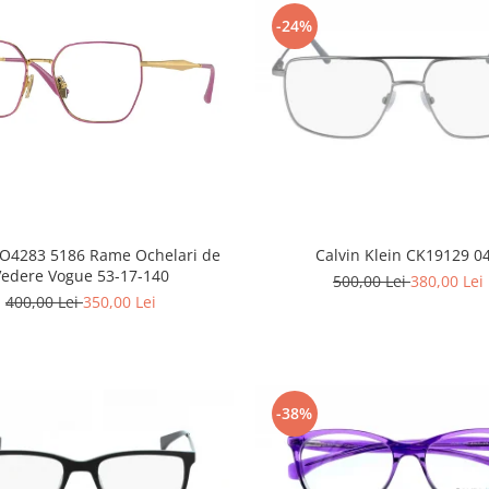
-24%
O4283 5186 Rame Ochelari de
Calvin Klein CK19129 0
Vedere Vogue 53-17-140
500,00 Lei
380,00 Lei
400,00 Lei
350,00 Lei
-38%