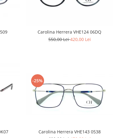
 509
Carolina Herrera VHE124 06DQ
550,00 Lei
420,00 Lei
-25%
0K07
Carolina Herrera VHE143 0538