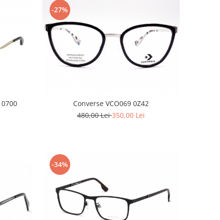
-27%
 0700
Converse VCO069 0Z42
480,00 Lei
350,00 Lei
-34%