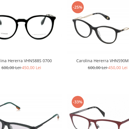
-25%
lina Hererra VHN588S 0700
Carolina Hererra VHN590M
600,00 Lei
450,00 Lei
600,00 Lei
450,00 Lei
-33%