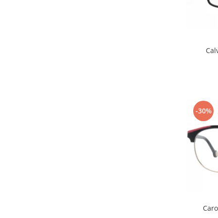
Emporio Armani
Escada
Furla
Gucci
Cal
Guess
Hackett London
Hugo Boss
J.F.Rey
Jaguar
-30%
Jean Louis Bertier
Just Cavalli
Miraflex
Mondoo
Montblanc
Moonlight
Nina Ricci
Ocean
Caro