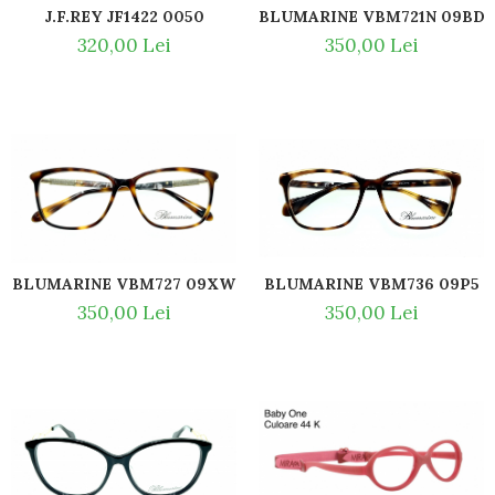
Guess
J.F.REY JF1422 0050
BLUMARINE VBM721N 09BD
Hackett London
320,00 Lei
350,00 Lei
Hugo Boss
J.F.Rey
Jaguar
Jean Louis Bertier
Just Cavalli
Miraflex
Mondoo
Montblanc
Moonlight
BLUMARINE VBM727 09XW
BLUMARINE VBM736 09P5
Nina Ricci
350,00 Lei
350,00 Lei
Ocean
Point
Polaroid
Police
Porsche Design
Puma
Ray Ban