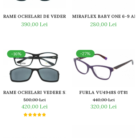
Romeo Careye
Silhouette
RAME OCHELARI DE VEDERE BLUMARINE VBM739 0700
MIRAFLEX BABY ONE 6-9 AN
Slastik
390,00 Lei
280,00 Lei
Stepper Titan
Sunfire
Swarovski
Titanflex
-27%
-16%
TOUS
Versace
Vogue
Zeiss
RAME OCHELARI VEDERE SPORT CU CLIP ON POLARIZAT P
FURLA VU4948S 0T81
500,00 Lei
440,00 Lei
420,00 Lei
320,00 Lei