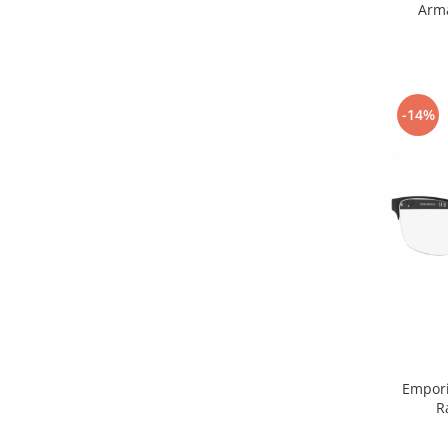
Arma
-14%
Empori
R