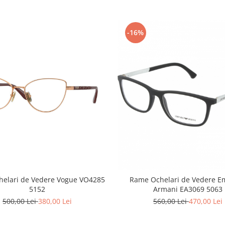
-16%
elari de Vedere Vogue VO4285
Rame Ochelari de Vedere E
5152
Armani EA3069 5063
500,00 Lei
380,00 Lei
560,00 Lei
470,00 Lei