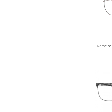
Emporio Armani
Escada
Furla
Gucci
Guess
Hackett London
Hugo Boss
Rame oc
J.F.Rey
Jaguar
Jean Louis Bertier
Just Cavalli
Miraflex
Mondoo
Montblanc
Moonlight
Nina Ricci
Ocean