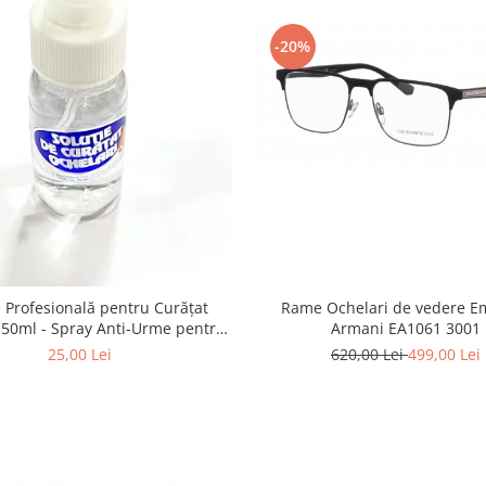
-20%
Rame Ochelari de vedere E
e Profesională pentru Curățat
Armani EA1061 3001
 Anti-Urme pentru
tile, Ecrane și Optică 50ml
620,00 Lei
499,00 Lei
25,00 Lei