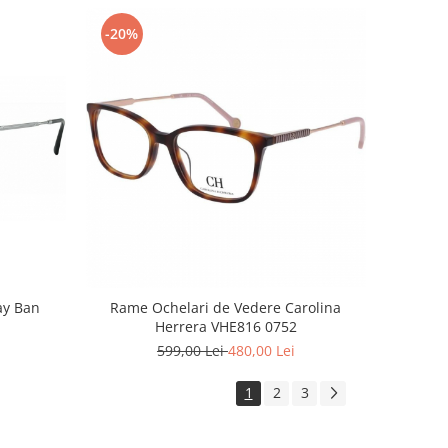
-20%
ay Ban
Rame Ochelari de Vedere Carolina
Herrera VHE816 0752
599,00 Lei
480,00 Lei
1
2
3