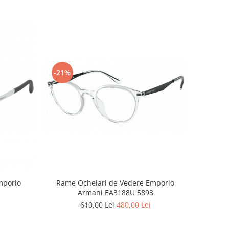
-21%
Rame Ochelari de Vedere Emporio
mporio
Armani EA3188U 5893
610,00 Lei
480,00 Lei