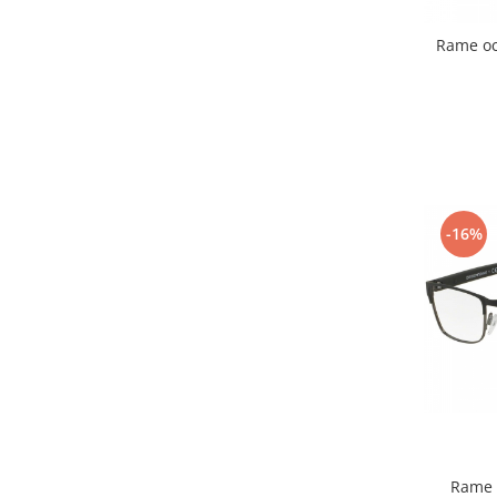
Point
Polaroid
Rame oc
Police
Porsche Design
Puma
Ray Ban
Romeo Careye
Silhouette
-16%
Slastik
Stepper Titan
Sunfire
Swarovski
Titanflex
TOUS
Versace
Vogue
Zeiss
Rame 