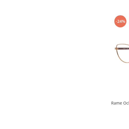
-24%
Rame Och