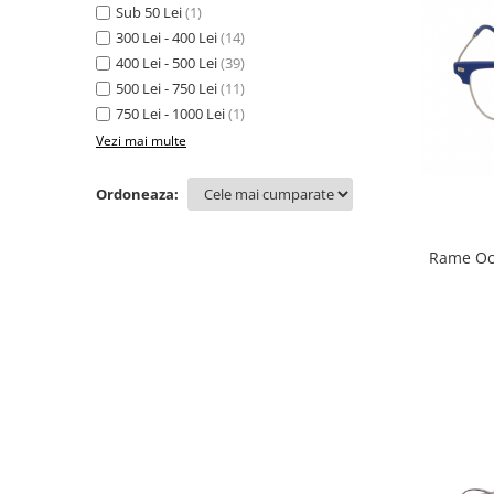
Carbon / Metal
Sub 50 Lei
(1)
300 Lei - 400 Lei
(14)
Metal ( Aluminum )
400 Lei - 500 Lei
(39)
Metal + Plastic
500 Lei - 750 Lei
(11)
Titan + Aur
750 Lei - 1000 Lei
(1)
Titan + silicon
Vezi mai multe
Ultem
Brand
Ordoneaza:
Ana Hickmann
Ben.X
Rame Oc
Blumarine
Carolina Herrera
Cazal
CK
Converse
Cubista
Diesel
Dunhill