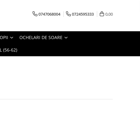
0747068004
0724595333
0,00
OPII
OCHELARI DE SOARE
 (56-62)