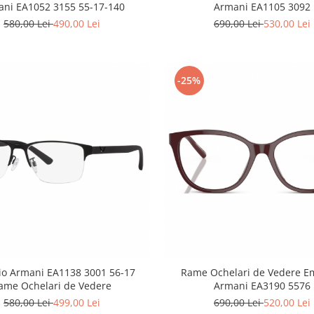
ni EA1052 3155 55-17-140
Armani EA1105 3092
580,00 Lei
490,00 Lei
690,00 Lei
530,00 Lei
-25%
o Armani EA1138 3001 56-17
Rame Ochelari de Vedere Emporio
ame Ochelari de Vedere
Armani EA3190 5576
580,00 Lei
499,00 Lei
690,00 Lei
520,00 Lei