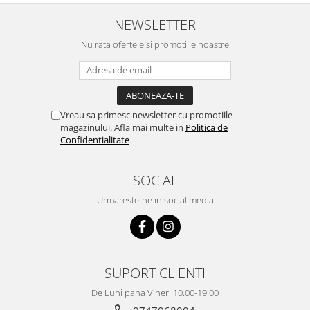
Carbon / Metal
NEWSLETTER
Metal ( Aluminum )
Metal + Plastic
Nu rata ofertele si promotiile noastre
Titan + Aur
Titan + silicon
Ultem
Vreau sa primesc newsletter cu promotiile
Brand
magazinului. Afla mai multe in
Politica de
Ana Hickmann
Confidentialitate
Ben.X
Blumarine
SOCIAL
Carolina Herrera
Urmareste-ne in social media
Cazal
CK
Converse
Cubista
SUPORT CLIENTI
Diesel
De Luni pana Vineri 10.00-19.00
Dunhill