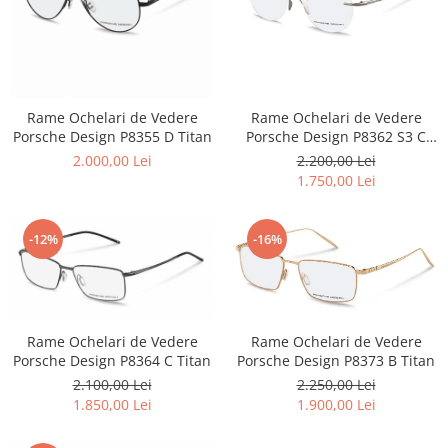
Emporio Armani
Escada
Furla
Gucci
Guess
Rame Ochelari de Vedere
Rame Ochelari de Vedere
Porsche Design P8355 D Titan
Porsche Design P8362 S3 C
Hackett London
Titan
2.000,00 Lei
2.200,00 Lei
Hugo Boss
1.750,00 Lei
J.F.Rey
Jaguar
-16%
-12%
Jean Louis Bertier
Just Cavalli
Miraflex
Mondoo
Rame Ochelari de Vedere
Rame Ochelari de Vedere
Montblanc
Porsche Design P8364 C Titan
Porsche Design P8373 B Titan
Moonlight
2.100,00 Lei
2.250,00 Lei
Nina Ricci
1.850,00 Lei
1.900,00 Lei
Ocean