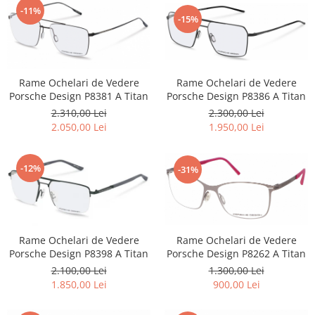
Point
-11%
-15%
Polaroid
Police
Porsche Design
Puma
Rame Ochelari de Vedere
Rame Ochelari de Vedere
Ray Ban
Porsche Design P8386 A Titan
Porsche Design P8381 A Titan
Romeo Careye
2.300,00 Lei
2.310,00 Lei
1.950,00 Lei
2.050,00 Lei
Silhouette
Slastik
Stepper Titan
-12%
-31%
Sunfire
Swarovski
Titanflex
Rame Ochelari de Vedere
Rame Ochelari de Vedere
TOUS
Porsche Design P8262 A Titan
Porsche Design P8398 A Titan
Versace
1.300,00 Lei
2.100,00 Lei
Vogue
900,00 Lei
1.850,00 Lei
Zeiss