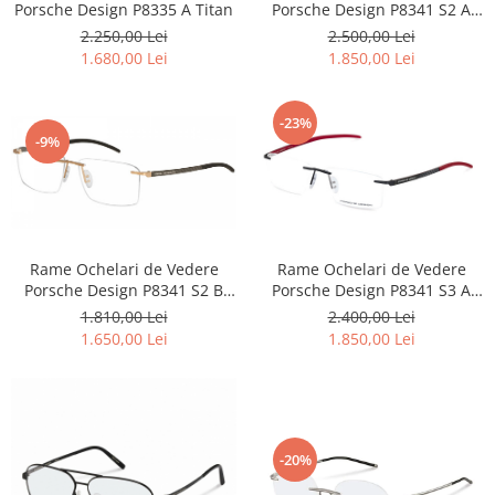
Porsche Design P8335 A Titan
Porsche Design P8341 S2 A
Carbon / Metal
Titan Carbon
2.250,00 Lei
2.500,00 Lei
Metal ( Aluminum )
1.680,00 Lei
1.850,00 Lei
Metal + Plastic
Titan + Aur
-23%
Titan + silicon
-9%
Ultem
Brand
Ana Hickmann
Ben.X
Rame Ochelari de Vedere
Rame Ochelari de Vedere
Blumarine
Porsche Design P8341 S2 B
Porsche Design P8341 S3 A
Carolina Herrera
Titan
Titan
1.810,00 Lei
2.400,00 Lei
Cazal
1.650,00 Lei
1.850,00 Lei
CK
Converse
Cubista
Diesel
-20%
Dunhill