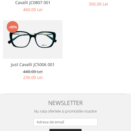
Cavalli JC0807 001
Carbon / Metal
350,00 Lei
460,00 Lei
Metal ( Aluminum )
Metal + Plastic
Titan + Aur
-48%
Titan + silicon
Ultem
Brand
Ana Hickmann
Just Cavalli JC5006 001
Ben.X
440,00 Lei
Blumarine
230,00 Lei
Carolina Herrera
Cazal
CK
NEWSLETTER
Converse
Nu rata ofertele si promotiile noastre
Cubista
Diesel
Dunhill