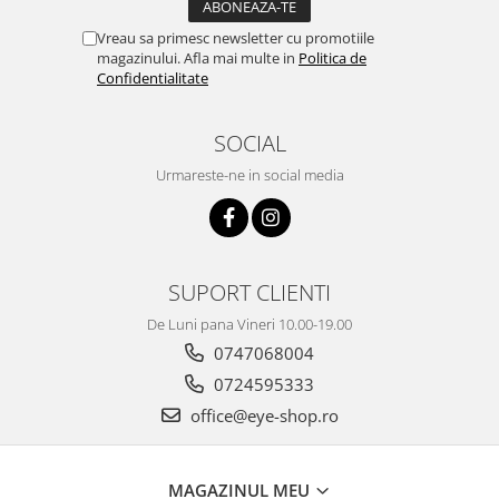
Emporio Armani
Vreau sa primesc newsletter cu promotiile
Escada
magazinului. Afla mai multe in
Politica de
Furla
Confidentialitate
Gucci
Guess
SOCIAL
Hackett London
Urmareste-ne in social media
Hugo Boss
J.F.Rey
Jaguar
Jean Louis Bertier
SUPORT CLIENTI
Just Cavalli
De Luni pana Vineri 10.00-19.00
Miraflex
0747068004
Mondoo
0724595333
Montblanc
office@eye-shop.ro
Moonlight
Nina Ricci
Ocean
MAGAZINUL MEU