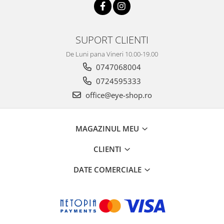
Point
Polaroid
Police
SUPORT CLIENTI
Porsche Design
Puma
De Luni pana Vineri 10.00-19.00
0747068004
Ray Ban
Romeo Careye
0724595333
Silhouette
office@eye-shop.ro
Slastik
Stepper Titan
MAGAZINUL MEU
Sunfire
Swarovski
CLIENTI
Titanflex
DATE COMERCIALE
TOUS
Versace
Vogue
Zeiss