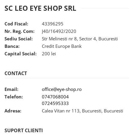
Carbon / Metal
SC LEO EYE SHOP SRL
Metal ( Aluminum )
Metal + Plastic
Cod Fiscal:
43396295
Titan + Aur
Nr. Reg. Com:
J40/16492/2020
Titan + silicon
Sediu Social:
Str Melinesti nr 8, Sector 4, Bucuresti
Ultem
Banca:
Credit Europe Bank
Brand
Capital Social:
200 lei
Ana Hickmann
Ben.X
CONTACT
Blumarine
Carolina Herrera
Email:
office@eye-shop.ro
Cazal
Telefon:
0747068004
CK
0724595333
Converse
Adresa:
Calea Vitan nr 113, Bucuresti, Bucuresti
Cubista
Diesel
Dunhill
SUPORT CLIENTI