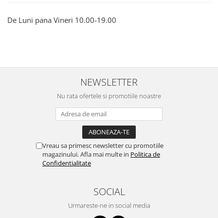
Emporio Armani
Escada
De Luni pana Vineri 10.00-19.00
Furla
Gucci
Guess
Hackett London
NEWSLETTER
Hugo Boss
J.F.Rey
Nu rata ofertele si promotiile noastre
Jaguar
Jean Louis Bertier
Just Cavalli
Miraflex
Vreau sa primesc newsletter cu promotiile
magazinului. Afla mai multe in
Politica de
Mondoo
Confidentialitate
Montblanc
Moonlight
SOCIAL
Nina Ricci
Urmareste-ne in social media
Ocean