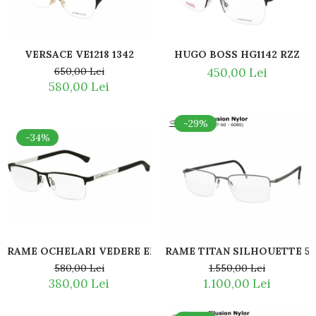
Romeo Careye
Silhouette
Slastik
VERSACE VE1218 1342
HUGO BOSS HG1142 RZZ
Stepper Titan
650,00 Lei
450,00 Lei
Sunfire
580,00 Lei
Swarovski
Titanflex
-29%
TOUS
-34%
Versace
Vogue
Zeiss
RAME OCHELARI VEDERE EMPORIO ARMANI EA1041 3094
RAME TITAN SILHOUETTE 54
580,00 Lei
1.550,00 Lei
380,00 Lei
1.100,00 Lei