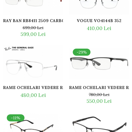
Guess
Hackett London
Hugo Boss
RAY BAN RB8411 2509 CARBON FIBRE
VOGUE VO4144B 352
J.F.Rey
699,00 Lei
410,00 Lei
Jaguar
599,00 Lei
Jean Louis Bertier
Just Cavalli
-29%
Miraflex
Mondoo
Montblanc
Moonlight
Nina Ricci
RAME OCHELARI VEDERE RAY BAN RB6441 2501
RAME OCHELARI VEDERE RAY
Ocean
480,00 Lei
780,00 Lei
Point
550,00 Lei
Polaroid
Police
Porsche Design
-11%
Puma
Ray Ban