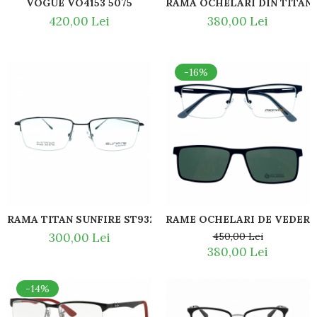
VOGUE VO4153 5075
RAMA OCHELARI DIN TITAN S
Titan + Aur
420,00 Lei
380,00 Lei
Titan + silicon
Ultem
Brand
-16%
Ana Hickmann
Ben.X
Blumarine
Carolina Herrera
Cazal
CK
Converse
Cubista
RAMA TITAN SUNFIRE ST9325 156
RAME OCHELARI DE VEDERE
Diesel
300,00 Lei
450,00 Lei
Dunhill
380,00 Lei
Emporio Armani
Escada
-14%
Furla
Gucci