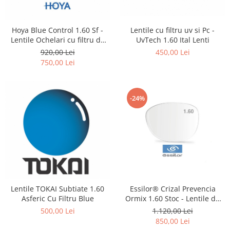
Lentile Subtiate
Patrati
Lentile 1.60
Cat Eye
Lentile 1.67
Lentile cu filtru uv si Pc -
Hoya Blue Control 1.60 Sf -
Butterfly
UvTech 1.60 Ital Lenti
Lentile Ochelari cu filtru de
Lentile 1.70
Supradimensionati
monitor Hoya Hilux Eyas Stoc
450,00 Lei
920,00 Lei
Lentile 1.74
Browline
750,00 Lei
Lentile 1.76 AS
Dreptunghiulari
Lentile Heliomate ( Fotocromatice
Ovali
)
-24%
Polygonal
Lentile De Soare cu Dioptrii sau
Trapez
Fara
Material
Lentile cu Antireflex
Plastic + Acetat
Lentile Bifocale
Metal
Lentile Prismatice ( Pentru
Titan
Strabism )
Silicon
Essilor® Crizal Prevencia
Lentile TOKAI Subtiate 1.60
Lentile destinate Conducatorilor
Lemn
Ormix 1.60 Stoc - Lentile de
Asferic Cu Filtru Blue
Auto
vedere cu filtru Monitor Blue /
Aur
1.120,00 Lei
500,00 Lei
PC
ESSILOR Stellest
850,00 Lei
Acetat / Carbon