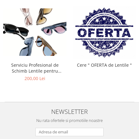
Carbon / Metal
Metal ( Aluminum )
Metal + Plastic
Titan + Aur
Titan + silicon
Ultem
Brand
Ana Hickmann
Serviciu Profesional de
Cere " OFERTA de Lentile "
Ben.X
Schimb Lentile pentru
Ochelarii Inteligenți Ray-Ban
Blumarine
200,00 Lei
Meta / Montam Lentile Optice
Carolina Herrera
pe modelele Ray-Ban Meta
Cazal
Wayfarer / Skyler / Ray-Ban
Meta Wayfarer (Gen 2)
CK
NEWSLETTER
Converse
Cubista
Nu rata ofertele si promotiile noastre
Diesel
Dunhill