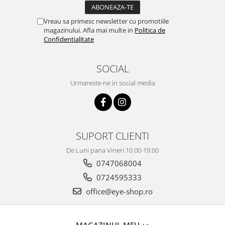
Emporio Armani
Escada
Vreau sa primesc newsletter cu promotiile
magazinului. Afla mai multe in
Politica de
Furla
Confidentialitate
Gucci
Guess
SOCIAL
Hackett London
Urmareste-ne in social media
Hugo Boss
J.F.Rey
Jaguar
Jean Louis Bertier
SUPORT CLIENTI
Just Cavalli
Miraflex
De Luni pana Vineri 10.00-19.00
Mondoo
0747068004
Montblanc
0724595333
Moonlight
office@eye-shop.ro
Nina Ricci
Ocean
MAGAZINUL MEU