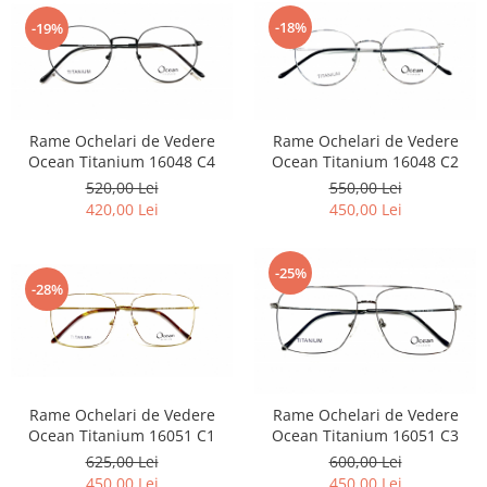
Carbon / Metal
-18%
-19%
Metal ( Aluminum )
Metal + Plastic
Titan + Aur
Titan + silicon
Rame Ochelari de Vedere
Rame Ochelari de Vedere
Ultem
Ocean Titanium 16048 C4
Ocean Titanium 16048 C2
Brand
520,00 Lei
550,00 Lei
420,00 Lei
450,00 Lei
Ana Hickmann
Ben.X
Blumarine
-25%
-28%
Carolina Herrera
Cazal
CK
Converse
Cubista
Rame Ochelari de Vedere
Rame Ochelari de Vedere
Ocean Titanium 16051 C1
Ocean Titanium 16051 C3
Diesel
625,00 Lei
600,00 Lei
Dunhill
450,00 Lei
450,00 Lei