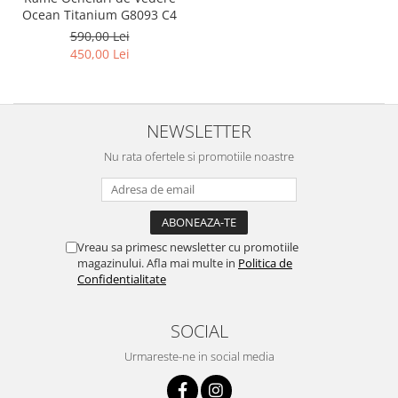
Point
Ocean Titanium G8093 C4
Polaroid
590,00 Lei
Police
450,00 Lei
Porsche Design
Puma
Ray Ban
NEWSLETTER
Romeo Careye
Nu rata ofertele si promotiile noastre
Silhouette
Slastik
Stepper Titan
Sunfire
Vreau sa primesc newsletter cu promotiile
Swarovski
magazinului. Afla mai multe in
Politica de
Confidentialitate
Titanflex
TOUS
SOCIAL
Versace
Vogue
Urmareste-ne in social media
Zeiss