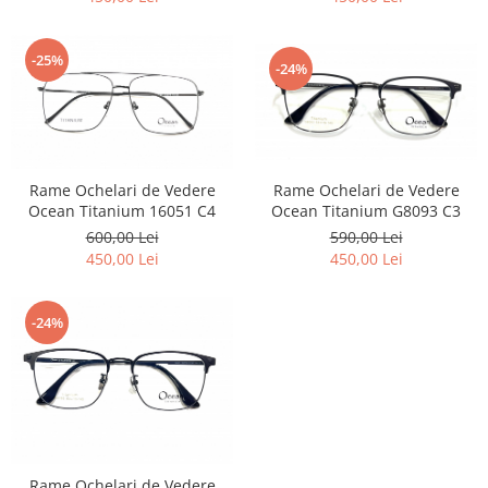
Emporio Armani
Escada
-25%
Furla
-24%
Gucci
Guess
Hackett London
Hugo Boss
Rame Ochelari de Vedere
Rame Ochelari de Vedere
J.F.Rey
Ocean Titanium G8093 C3
Ocean Titanium 16051 C4
590,00 Lei
600,00 Lei
Jaguar
450,00 Lei
450,00 Lei
Jean Louis Bertier
Just Cavalli
Miraflex
-24%
Mondoo
Montblanc
Moonlight
Nina Ricci
Ocean
Rame Ochelari de Vedere