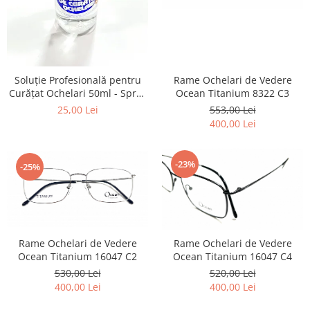
Lentile Subtiate
Patrati
Lentile 1.60
Cat Eye
Lentile 1.67
Butterfly
Lentile 1.70
Supradimensionati
Lentile 1.74
Soluție Profesională pentru
Rame Ochelari de Vedere
Browline
Curățat Ochelari 50ml - Spray
Ocean Titanium 8322 C3
Lentile 1.76 AS
Dreptunghiulari
Anti-Urme pentru Lentile,
25,00 Lei
553,00 Lei
Lentile Heliomate ( Fotocromatice
Ovali
Ecrane și Optică 50ml
400,00 Lei
)
Polygonal
Lentile De Soare cu Dioptrii sau
Trapez
Fara
-23%
-25%
Material
Lentile cu Antireflex
Plastic + Acetat
Lentile Bifocale
Metal
Lentile Prismatice ( Pentru
Titan
Strabism )
Rame Ochelari de Vedere
Rame Ochelari de Vedere
Silicon
Ocean Titanium 16047 C2
Ocean Titanium 16047 C4
Lentile destinate Conducatorilor
Lemn
530,00 Lei
520,00 Lei
Auto
Aur
400,00 Lei
400,00 Lei
ESSILOR Stellest
Acetat / Carbon