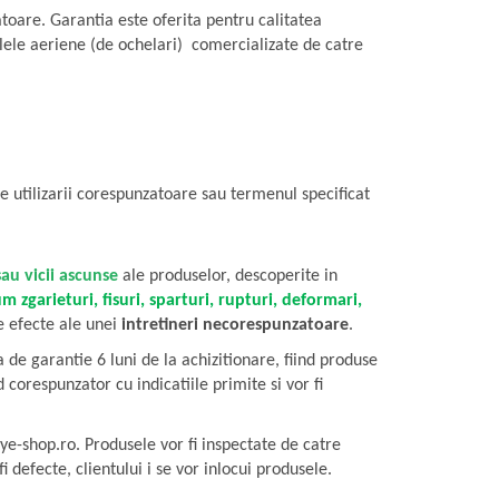
zatoare. Garantia este oferita pentru calitatea
ilele aeriene (de ochelari) comercializate de catre
le utilizarii corespunzatoare sau termenul specificat
sau vicii ascunse
ale produselor, descoperite in
um
zgarieturi, fisuri, sparturi, rupturi, deformari,
e efecte ale unei
intretineri necorespunzatoare
.
de garantie 6 luni de la achizitionare, fiind produse
orespunzator cu indicatiile primite si vor fi
ye-shop.ro. Produsele vor fi inspectate de catre
i defecte, clientului i se vor inlocui produsele.