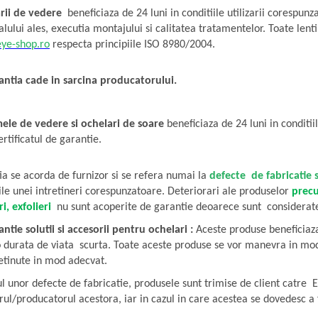
rii de vedere
beneficiaza de 24 luni in conditiile utilizarii corespun
lului ales, executia montajului si calitatea tratamentelor. Toate lent
ye-shop.ro
respecta principiile ISO 8980/2004.
antia cade in sarcina producatorului.
ele de vedere si ochelari de soare
beneficiaza de 24 luni in conditii
ertificatul de garantie.
a se acorda de furnizor si se refera numai la
defecte de fabricatie 
ile unei intretineri corespunzatoare. Deteriorari ale produselor
prec
i, exfolieri
nu sunt acoperite de garantie deoarece sunt considerat
ntie solutii si accesorii pentru ochelari :
Aceste produse beneficiaza 
 durata de viata scurta. Toate aceste produse se vor manevra in mod c
retinute in mod adecvat.
l unor defecte de fabricatie, produsele sunt trimise de client catre E
rul/produca­torul acestora, iar in cazul in care acestea se dovedesc a f