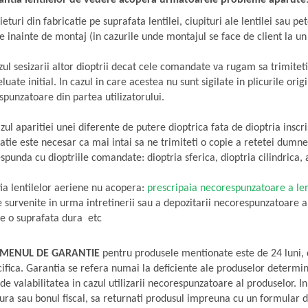
antia lentilelor de vedere acopera urmatoarele probleme aparute
ieturi din fabricatie pe suprafata lentilei, ciupituri ale lentilei sau 
le inainte de montaj (in cazurile unde montajul se face de client la un
zul sesizarii altor dioptrii decat cele comandate va rugam sa trimiteti
eluate initial. In cazul in care acestea nu sunt sigilate in plicurile o
punzatoare din partea utilizatorului.
azul aparitiei unei diferente de putere dioptrica fata de dioptria insc
atie este necesar ca mai intai sa ne trimiteti o copie a retetei dumn
spunda cu dioptriile comandate: dioptria sferica, dioptria cilindrica, 
ia lentilelor aeriene nu acopera:
prescripaia necorespunzatoare a lent
 survenite in urma intretinerii sau a depozitarii necorespunzatoare a 
pe o suprafata dura etc
MENUL DE GARANTIE
pentru produsele mentionate este de 24 luni, 
ifica. Garantia se refera numai la deficiente ale produselor determina
de valabilitatea in cazul utilizarii necorespunzatoare al produselor. 
ura sau bonul fiscal, sa returnati produsul impreuna cu un formular d