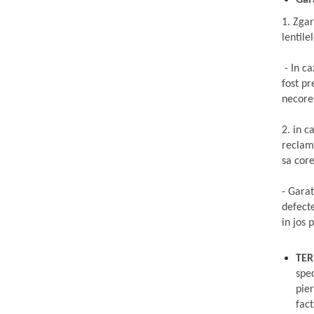
Gar
Emporio Armani
1. Zgar
Escada
lentile
Furla
Gucci
- In ca
Guess
fost pr
Hackett London
necores
Hugo Boss
2. in c
J.F.Rey
reclam
Jaguar
sa core
Jean Louis Bertier
Just Cavalli
- Garat
Miraflex
defecte
in jos 
Mondoo
Montblanc
TER
Moonlight
spec
Nina Ricci
pier
Ocean
fact