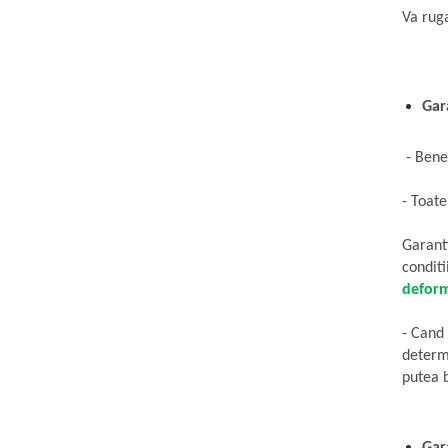
Carbon / Metal
Va rug
Metal ( Aluminum )
Metal + Plastic
Titan + Aur
Gara
Titan + silicon
Ultem
- Benef
Brand
Ana Hickmann
- Toate
Ben.X
Garanti
Blumarine
conditi
Carolina Herrera
deform
Cazal
CK
- Cand 
Converse
determi
putea 
Cubista
Diesel
Dunhill