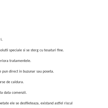
i.
utii speciale si se sterg cu tesaturi fine.
eriora tratamentele.
se pun direct in buzunar sau poseta.
urse de caldura.
 la data comenzii.
tate ele se desfileteaza, existand astfel riscul