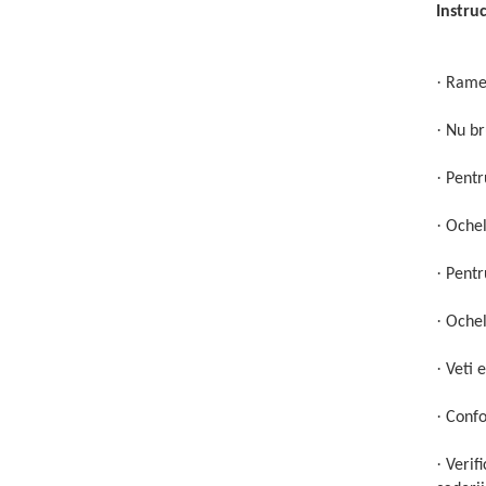
Instru
·
Ramel
·
Nu br
·
Pentr
·
Ochel
·
Pentr
·
Ochel
·
Veti 
·
Confo
·
Verif