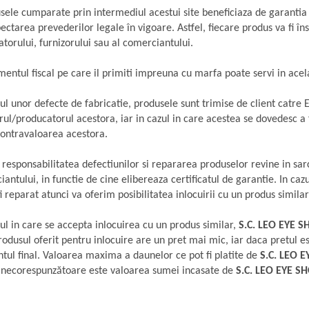
sele cumparate prin intermediul acestui site beneficiaza de garantia 
ectarea prevederilor legale în vigoare. Astfel, fiecare produs va fi îns
torului, furnizorului sau al comerciantului.
entul fiscal pe care il primiti impreuna cu marfa poate servi in acelas
ul unor defecte de fabricatie, produsele sunt trimise de client catre 
rul/pro­ducatorul acestora, iar in cazul in care acestea se dovedesc a f
contravaloarea acestora.
 responsabilitatea defectiunilor si repararea produselor revine in sar
antului, in functie de cine elibereaza certificatul de garantie. In caz
i reparat atunci va oferim posibilitatea inlocuirii cu un produs similar
zul in care se accepta inlocuirea cu un produs similar,
S.C. LEO EYE S
odusul oferit pentru inlocuire are un pret mai mic, iar daca pretul e
ntul final. Valoarea maxima a daunelor ce pot fi platite de
S.C. LEO E
ii necorespunzătoare este valoarea sumei incasate de
S.C. LEO EYE SH