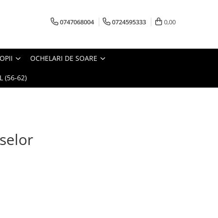
0747068004
0724595333
0,00
OPII
OCHELARI DE SOARE
 (56-62)
selor