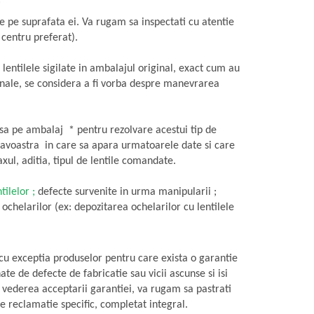
:
pete pe suprafata ei. Va rugam sa inspectati cu atentie
 centru preferat).
 lentilele sigilate in ambalajul original, exact cum au
riginale, se considera a fi vorba despre manevrarea
risa pe ambalaj * pentru rezolvare acestui tip de
eavoastra in care sa apara urmatoarele date si care
axul, aditia, tipul de lentile comandate.
ilelor ;
defecte survenite in urma manipularii ;
ochelarilor (ex: depozitarea ochelarilor cu lentilele
cu exceptia produselor pentru care exista o garantie
te de defecte de fabricatie sau vicii ascunse si isi
In vederea acceptarii garantiei, va rugam sa pastrati
e reclamatie specific, completat integral.