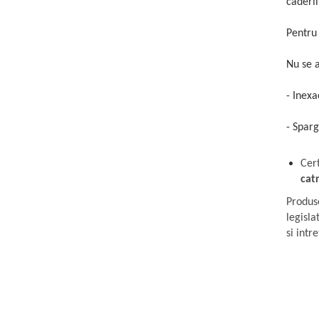
caderii
Pentru
Nu se a
-
Inexac
-
Sparge
Cert
cat
Produs
legisla
si intr