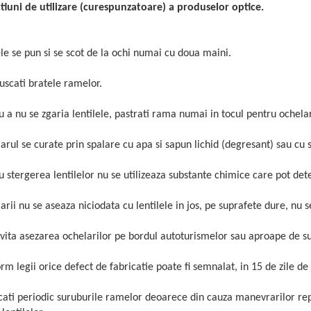
ctiuni de utilizare (curespunzatoare) a produselor optice.
e se pun si se scot de la ochi numai cu doua maini.
uscati bratele ramelor.
u a nu se zgaria lentilele, pastrati rama numai in tocul pentru ochelar
arul se curate prin spalare cu apa si sapun lichid (degresant) sau cu sol
u stergerea lentilelor nu se utilizeaza substante chimice care pot det
arii nu se aseaza niciodata cu lentilele in jos, pe suprafete dure, nu 
evita asezarea ochelarilor pe bordul autoturismelor sau aproape de s
rm legii orice defect de fabricatie poate fi semnalat, in 15 de zile de
icati periodic suruburile ramelor deoarece din cauza manevrarilor repe