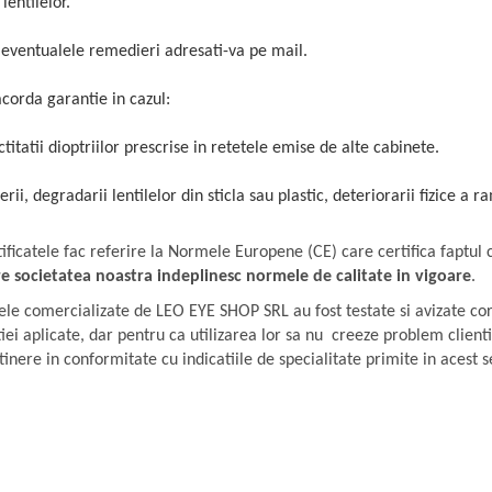
 lentilelor.
 eventualele remedieri adresati-va pe mail.
corda garantie in cazul:
titatii dioptriilor prescrise in retetele emise de alte cabinete.
rii, degradarii lentilelor din sticla sau plastic, deteriorarii fizice a r
ificatele fac referire la Normele Europene (CE) care certifica faptul
re societatea noastra indeplinesc normele de calitate in vigoare
.
ele comercializate de LEO EYE SHOP SRL au fost testate si avizate co
tiei aplicate, dar pentru ca utilizarea lor sa nu creeze problem client
etinere in conformitate cu indicatiile de specialitate primite in acest s