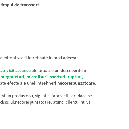
v timpul de transport.
imite si vor fi intretinute in mod adecvat.
au vicii ascunse
ale produselor, descoperite in
cum
zgarieturi, microfisuri, sparturi, rupturi,
ate efecte ale unei
intretineri necorespunzatoare
.
i un produs nou, sigilat si fara vicii, iar daca se
rodusului,necorespunzatoare, atunci clientul nu va