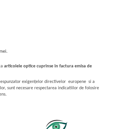
amei.
 ca
articolele optice cuprinse in factura emisa de
respunzator exigențelor directivelor europene si a
ilor, sunt necesare respectarea indicatiilor de folosire
ens.