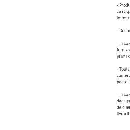
Point
- Produ
Polaroid
cu resp
Police
importa
Porsche Design
Puma
- Docum
Ray Ban
- I
n caz
Romeo Careye
furnizo
Silhouette
primi 
Slastik
Stepper Titan
- Toata
comerci
Sunfire
poate f
Swarovski
Titanflex
-
In ca
TOUS
daca pr
Versace
de clie
Vogue
livrar
Zeiss