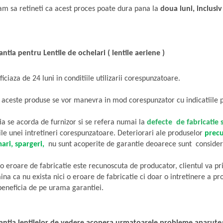
am sa retineti ca acest proces poate dura pana la
doua luni, inclusi
ntia pentru Lentile de ochelari ( lentile aeriene )
iciaza de 24 luni in conditiile utilizarii corespunzatoare.
 aceste produse se vor manevra in mod corespunzator cu indicatiile pr
a se acorda de furnizor si se refera numai la
defecte de fabricatie s
ile unei intretineri corespunzatoare. Deteriorari ale produselor
pre
ari, spargeri,
nu sunt acoperite de garantie deoarece sunt consider
o eroare de fabricatie este recunoscuta de producator, clientul va prim
na ca nu exista nici o eroare de fabricatie ci doar o intretinere a p
beneficia de pe urama garantiei.