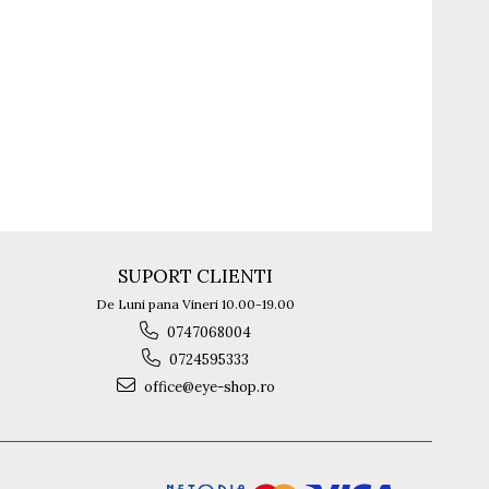
SOLUȚIE PROFESIONALĂ PENTRU CURĂȚAT OCHELARI 50ML - SPRAY ANTI-URME PENTRU LENTIL
SUPORT CLIENTI
De Luni pana Vineri 10.00-19.00
0747068004
0724595333
office@eye-shop.ro