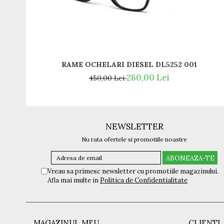
Titan + Aur
Titan + silicon
Ultem
Brand
Ana Hickmann
RAME OCHELARI DIESEL DL5252 001
Ben.X
280,00 Lei
450,00 Lei
Blumarine
Carolina Herrera
Cazal
CK
NEWSLETTER
Converse
Nu rata ofertele si promotiile noastre
Cubista
Diesel
Dunhill
Vreau sa primesc newsletter cu promotiile magazinului.
Afla mai multe in
Politica de Confidentialitate
Emporio Armani
Escada
Furla
Gucci
MAGAZINUL MEU
CLIENTI