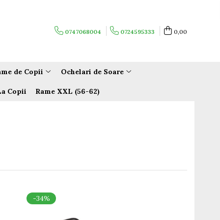
0747068004
0724595333
0,00
me de Copii
Ochelari de Soare
La Copii
Rame XXL (56-62)
-34%