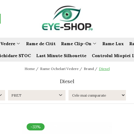
 Vedere
Rame de Citit
Rame Clip-On
Rame Lux
Ra
ichidare STOC
Last Minute Silhouette
Controlul Miopiei 
Home /
Rame Ochelari Vedere /
Brand /
Diesel
Diesel
PRET
-33%