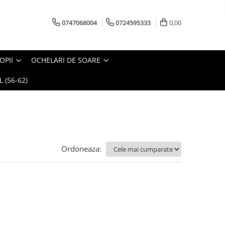
0747068004
0724595333
0,00
OPII
OCHELARI DE SOARE
 (56-62)
Ordoneaza: