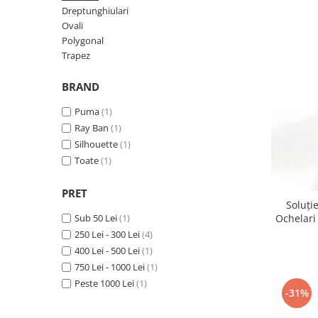
Lentile Subtiate
Patrati
Dreptunghiulari
Lentile 1.60
Ovali
Cat Eye
Lentile 1.67
Polygonal
Butterfly
Trapez
Lentile 1.70
Supradimensionati
Lentile 1.74
Browline
BRAND
Lentile 1.76 AS
Dreptunghiulari
Puma
(1)
Lentile Heliomate ( Fotocromatice
Ovali
Ray Ban
(1)
)
Polygonal
Silhouette
(1)
Lentile De Soare cu Dioptrii sau
Trapez
Toate
(1)
Fara
Material
Lentile cu Antireflex
PRET
Plastic + Acetat
Soluți
Lentile Bifocale
Metal
Ochelari 50ml - Spray
Sub 50 Lei
(1)
Lentile Prismatice ( Pentru
Len
Titan
250 Lei - 300 Lei
(4)
Strabism )
400 Lei - 500 Lei
(1)
Silicon
Lentile destinate Conducatorilor
750 Lei - 1000 Lei
(1)
Lemn
Auto
Peste 1000 Lei
(1)
Aur
-31%
ESSILOR Stellest
Acetat / Carbon