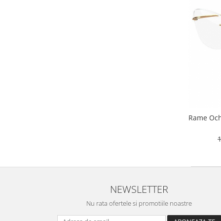
Carbon / Metal
Metal ( Aluminum )
Metal + Plastic
Titan + Aur
Titan + silicon
Ultem
Brand
Ana Hickmann
Ben.X
Rame Oche
Blumarine
Carolina Herrera
1
Cazal
CK
Converse
NEWSLETTER
Cubista
Diesel
Nu rata ofertele si promotiile noastre
Dunhill