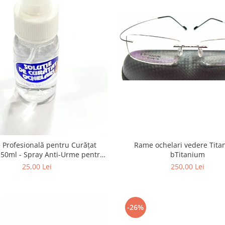
e Profesională pentru Curățat
Rame ochelari vedere Titan Flex
 Anti-Urme pentru
bTitanium
tile, Ecrane și Optică 50ml
25,00 Lei
250,00 Lei
-26%