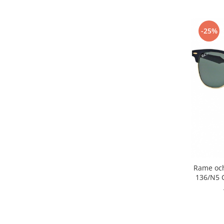
-25%
Rame och
136/N5 C