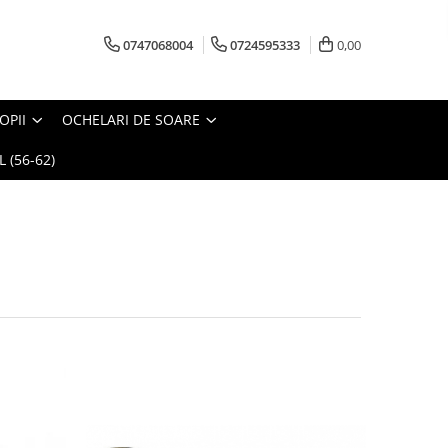
0747068004
0724595333
0,00
OPII
OCHELARI DE SOARE
 (56-62)