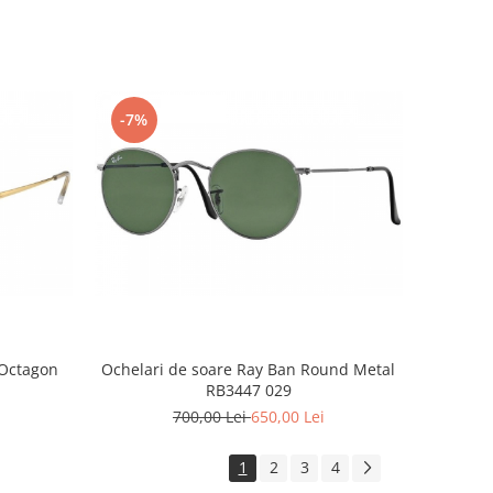
-7%
 Octagon
Ochelari de soare Ray Ban Round Metal
RB3447 029
700,00 Lei
650,00 Lei
1
2
3
4