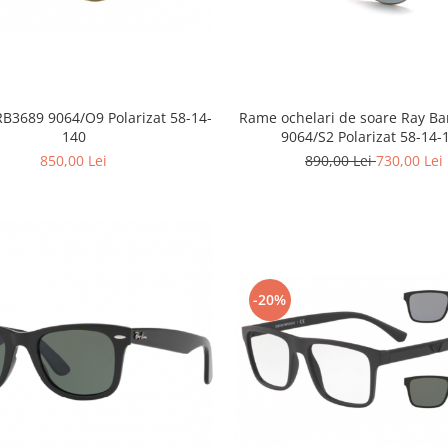
B3689 9064/O9 Polarizat 58-14-
Rame ochelari de soare Ray B
140
9064/S2 Polarizat 58-14-
850,00 Lei
890,00 Lei
730,00 Lei
-20%