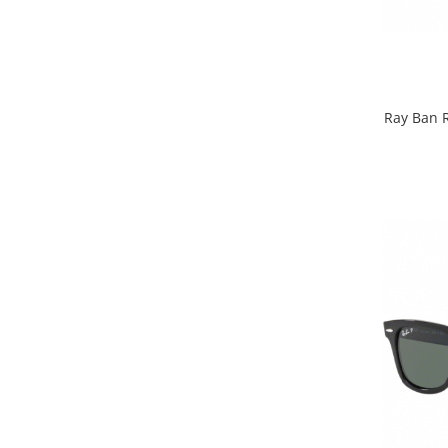
Emporio Armani
Escada
Furla
Gucci
Guess
Ray Ban R
Hackett London
Hugo Boss
J.F.Rey
Jaguar
Jean Louis Bertier
Just Cavalli
Miraflex
Mondoo
Montblanc
Moonlight
Nina Ricci
Ocean