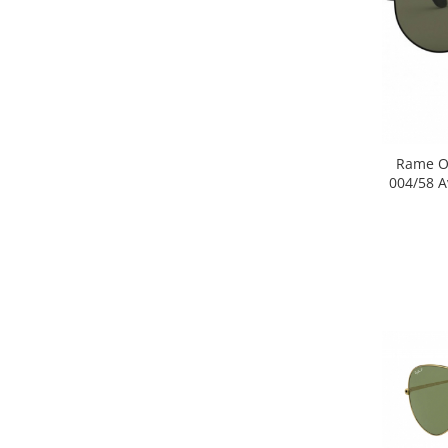
Carbon / Metal
Metal ( Aluminum )
Metal + Plastic
Titan + Aur
Titan + silicon
Ultem
Rame Oc
Brand
004/58 A
Ana Hickmann
Ben.X
Blumarine
Carolina Herrera
Cazal
CK
Converse
Cubista
Diesel
Dunhill