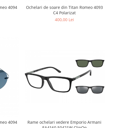
omeo 4094
Ochelari de soare din Titan Romeo 4093
C4 Polarizat
400,00 Lei
Rame ochelari vedere Emporio Armani
omeo 4094
EA4160 50421W ClipOn