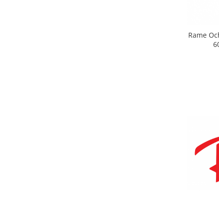
Point
Polaroid
Police
Rame Och
Porsche Design
6
Puma
Ray Ban
Romeo Careye
Silhouette
Slastik
Stepper Titan
Sunfire
Swarovski
Titanflex
TOUS
Versace
Vogue
Zeiss