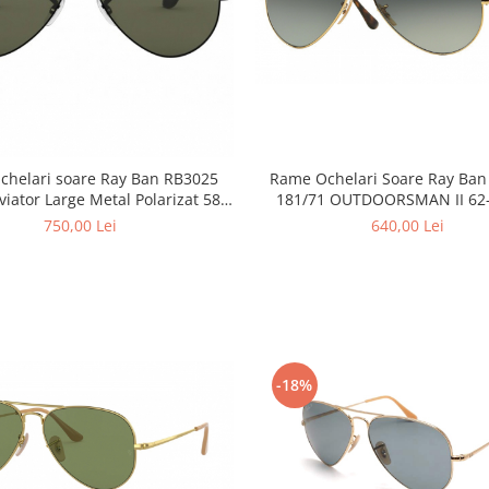
helari soare Ray Ban RB3025
Rame Ochelari Soare Ray Ba
viator Large Metal Polarizat 58-
181/71 OUTDOORSMAN II 62
14-135
750,00 Lei
640,00 Lei
-18%