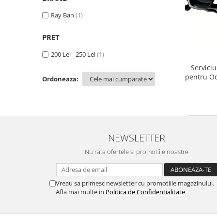
Lentile Subtiate
Patrati
Lentile 1.60
Ray Ban
(1)
Cat Eye
Lentile 1.67
Butterfly
PRET
Lentile 1.70
Supradimensionati
Lentile 1.74
200 Lei - 250 Lei
(1)
Browline
Lentile 1.76 AS
Serviciu
Dreptunghiulari
pentru Oc
Lentile Heliomate ( Fotocromatice
Ordoneaza:
Ovali
/ Monta
)
Polygonal
Ray-Ban M
Lentile De Soare cu Dioptrii sau
Trapez
Fara
Material
Lentile cu Antireflex
Plastic + Acetat
NEWSLETTER
Lentile Bifocale
Metal
Nu rata ofertele si promotiile noastre
Lentile Prismatice ( Pentru
Titan
Strabism )
Silicon
Lentile destinate Conducatorilor
Vreau sa primesc newsletter cu promotiile magazinului.
Lemn
Afla mai multe in
Politica de Confidentialitate
Auto
Aur
ESSILOR Stellest
Acetat / Carbon