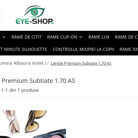
E
RAME DE CITIT
RAME CLIP-ON
RAME LUX
RAME DE C
ST MINUTE SILHOUETTE
CONTROLUL MIOPIEI LA COPII
RAME XXL
Lumina Albastra Violet ) /
Lentile Premium Subtiate 1.70 AS
e Premium Subtiate 1.70 AS
1-
1
din
1
produse