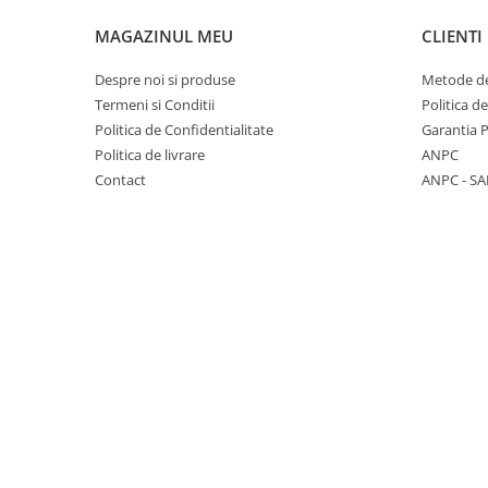
Carbon / Metal
MAGAZINUL MEU
CLIENTI
Metal ( Aluminum )
Metal + Plastic
Despre noi si produse
Metode de
Titan + Aur
Termeni si Conditii
Politica d
Titan + silicon
Politica de Confidentialitate
Garantia 
Ultem
Politica de livrare
ANPC
Contact
ANPC - SA
Brand
Ana Hickmann
Ben.X
Blumarine
Carolina Herrera
Cazal
CK
Converse
Cubista
Diesel
Dunhill