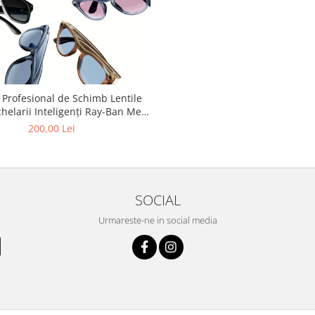
 Profesional de Schimb Lentile
helarii Inteligenți Ray-Ban Meta
m Lentile Optice pe modelele
200,00 Lei
eta Wayfarer / Skyler / Ray-Ban
Meta Wayfarer (Gen 2)
SOCIAL
Urmareste-ne in social media