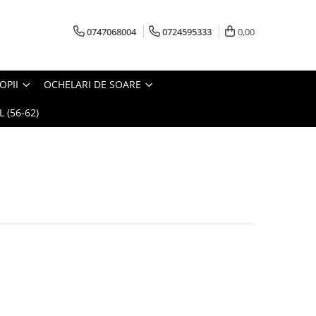
0747068004
0724595333
0,00
OPII
OCHELARI DE SOARE
 (56-62)