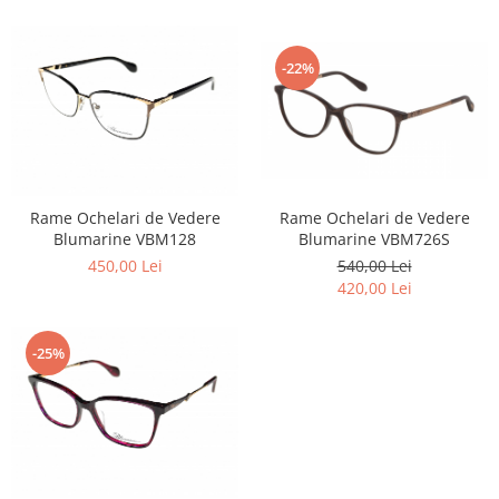
Emporio Armani
Escada
-22%
Furla
Gucci
Guess
Hackett London
Hugo Boss
J.F.Rey
Rame Ochelari de Vedere
Rame Ochelari de Vedere
Blumarine VBM128
Blumarine VBM726S
Jaguar
450,00 Lei
540,00 Lei
Jean Louis Bertier
420,00 Lei
Just Cavalli
Miraflex
-25%
Mondoo
Montblanc
Moonlight
Nina Ricci
Ocean