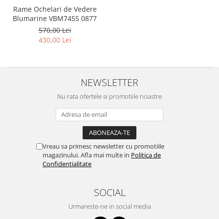
Point
Rame Ochelari de Vedere
Polaroid
Blumarine VBM745S 0877
Police
570,00 Lei
430,00 Lei
Porsche Design
Puma
Ray Ban
Romeo Careye
NEWSLETTER
Silhouette
Nu rata ofertele si promotiile noastre
Slastik
Stepper Titan
Sunfire
Swarovski
Vreau sa primesc newsletter cu promotiile
Titanflex
magazinului. Afla mai multe in
Politica de
Confidentialitate
TOUS
Versace
SOCIAL
Vogue
Zeiss
Urmareste-ne in social media