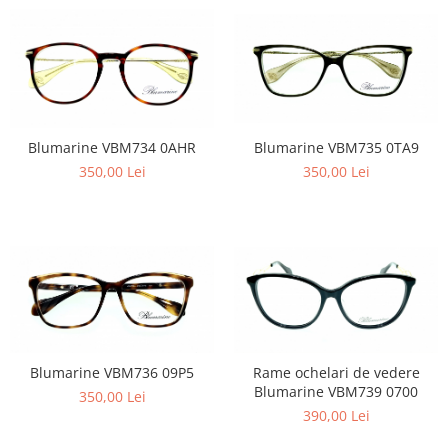
Carbon / Metal
Metal ( Aluminum )
Metal + Plastic
Titan + Aur
Titan + silicon
Ultem
Blumarine VBM734 0AHR
Blumarine VBM735 0TA9
Brand
350,00 Lei
350,00 Lei
Ana Hickmann
Ben.X
Blumarine
Carolina Herrera
Cazal
CK
Converse
Rame ochelari de vedere
Blumarine VBM736 09P5
Cubista
Blumarine VBM739 0700
350,00 Lei
Diesel
390,00 Lei
Dunhill