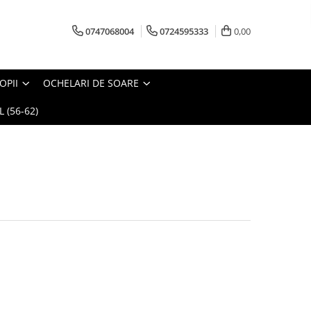
0747068004
0724595333
0,00
OPII
OCHELARI DE SOARE
 (56-62)