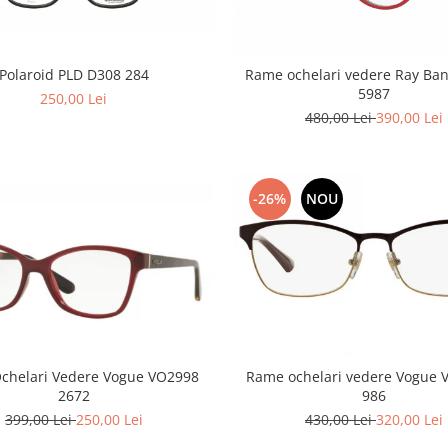
Polaroid PLD D308 284
Rame ochelari vedere Ray Ba
5987
250,00 Lei
480,00 Lei
390,00 Lei
-26%
NOU
chelari Vedere Vogue VO2998
Rame ochelari vedere Vogue
2672
986
399,00 Lei
250,00 Lei
430,00 Lei
320,00 Lei