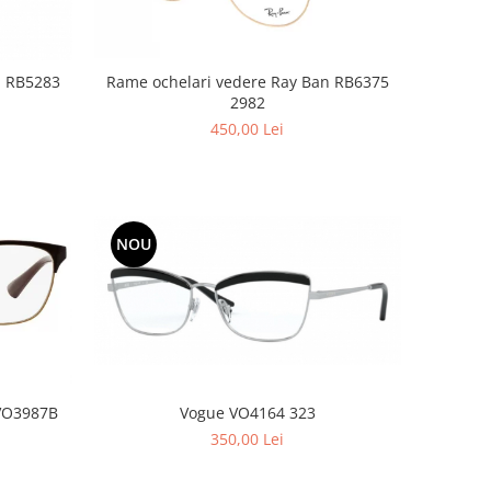
Rame ochelari vedere Ray Ban RB6375
n RB5283
2982
450,00 Lei
NOU
 VO3987B
Vogue VO4164 323
350,00 Lei