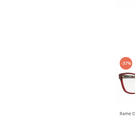
-37%
Rame O