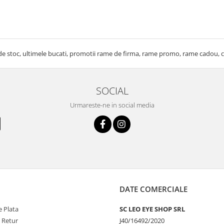
de stoc, ultimele bucati, promotii rame de firma, rame promo, rame cadou, c
SOCIAL
Urmareste-ne in social media
DATE COMERCIALE
 Plata
SC LEO EYE SHOP SRL
e Retur
J40/16492/2020