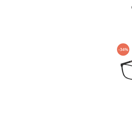
Emporio Armani
Escada
Furla
Gucci
Guess
Hackett London
Hugo Boss
-34%
J.F.Rey
Jaguar
Jean Louis Bertier
Just Cavalli
Miraflex
Mondoo
Montblanc
Moonlight
Nina Ricci
Ocean