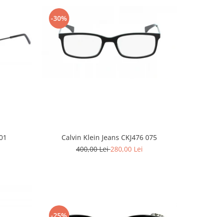
-30%
01
Calvin Klein Jeans CKJ476 075
400,00 Lei
280,00 Lei
-25%