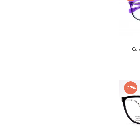
Carbon / Metal
Metal ( Aluminum )
Metal + Plastic
Titan + Aur
Titan + silicon
Ultem
Cal
Brand
Ana Hickmann
Ben.X
Blumarine
Carolina Herrera
-27%
Cazal
CK
Converse
Cubista
Diesel
Dunhill