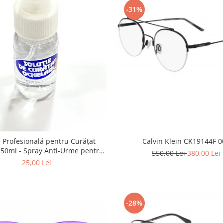
-31%
Calvin Klein CK19144F 0
e Profesională pentru Curățat
 Anti-Urme pentru
550,00 Lei
380,00 Lei
tile, Ecrane și Optică 50ml
25,00 Lei
-28%