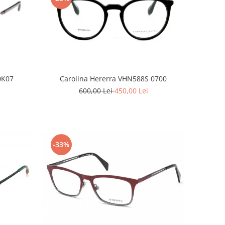
Carolina Hererra VHN588S 0700
0K07
600,00 Lei
450,00 Lei
-33%