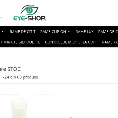
E
RAME DE CITIT
RAME CLIP-ON
RAME LUX
RAME DE C
ST MINUTE SILHOUETTE
CONTROLUL MIOPIEI LA COPII
RAME XXL
are STOC
1-
24
din
63
produse