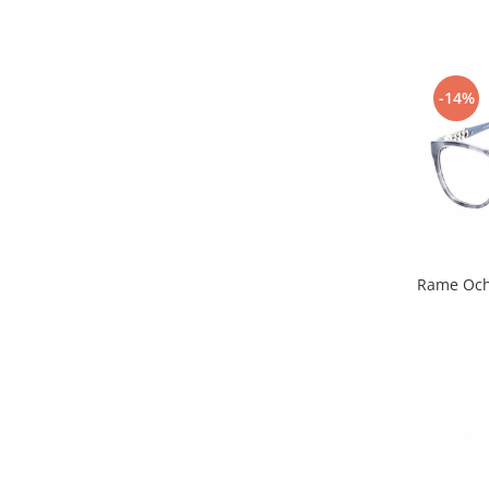
Point
Polaroid
Police
Porsche Design
-14%
Puma
Ray Ban
Romeo Careye
Silhouette
Slastik
Stepper Titan
Rame Och
Sunfire
Swarovski
Titanflex
TOUS
Versace
Vogue
Zeiss