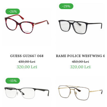
Romeo Careye
-29%
Silhouette
-26%
Slastik
Stepper Titan
Sunfire
Swarovski
Titanflex
TOUS
Versace
GUESS GU2667 068
RAME POLICE WESTWING 6 
Vogue
430,00 Lei
450,00 Lei
Zeiss
320,00 Lei
320,00 Lei
-15%