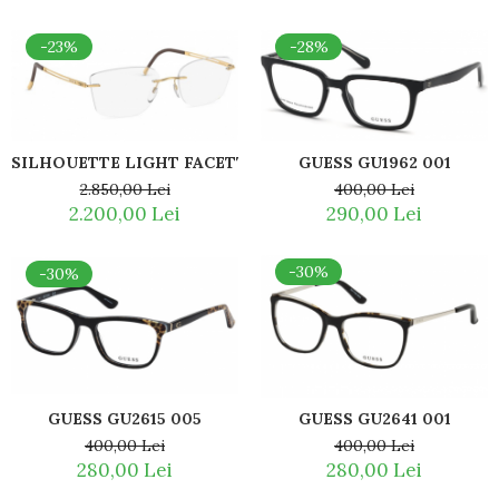
Guess
Hackett London
-28%
-23%
Hugo Boss
J.F.Rey
Jaguar
Jean Louis Bertier
SILHOUETTE LIGHT FACETTE 5536 IB 7520 AUR 23KT
GUESS GU1962 001
Just Cavalli
2.850,00 Lei
400,00 Lei
Miraflex
2.200,00 Lei
290,00 Lei
Mondoo
Montblanc
-30%
-30%
Moonlight
Nina Ricci
Ocean
Point
Polaroid
Police
GUESS GU2615 005
GUESS GU2641 001
Porsche Design
400,00 Lei
400,00 Lei
280,00 Lei
280,00 Lei
Puma
Ray Ban