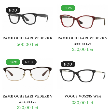
Titan + Aur
-37%
NOU
Titan + silicon
Ultem
Brand
Ana Hickmann
Ben.X
RAME OCHELARI VEDERE RAY BAN RB4340V 2000
RAME OCHELARI VEDERE VO
Blumarine
500,00 Lei
399,00 Lei
Carolina Herrera
250,00 Lei
Cazal
CK
-26%
NOU
NOU
Converse
Cubista
Diesel
Dunhill
Emporio Armani
Escada
VOGUE VO5285 W44
RAME OCHELARI VEDERE VOGUE VO3987B 986
Furla
380,00 Lei
430,00 Lei
320,00 Lei
Gucci