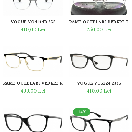
VOGUE VO4144B 352
RAME
410,00 Lei
250,00 Lei
RAME OCHELARI VEDERE RAY BAN RB6363 2890
VOGUE VO5224 2385
499,00 Lei
410,00 Lei
-14%