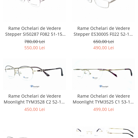
Carbon / Metal
Metal ( Aluminum )
Metal + Plastic
Titan + Aur
Rame Ochelari de Vedere
Rame Ochelari de Vedere
Stepper SI50287 F082 51-15-
Stepper ES30005 F022 52-16-
Titan + silicon
130 Titan
140 Titan
780,00 Lei
650,00 Lei
Ultem
550,00 Lei
490,00 Lei
Brand
Ana Hickmann
Ben.X
Blumarine
Carolina Herrera
Cazal
Rame Ochelari de Vedere
Rame Ochelari de Vedere
CK
Moonlight TYM3528 C2 52-17-
Moonlight TYM3525 C1 53-18-
140 Titan
142 Titan
Converse
450,00 Lei
499,00 Lei
Cubista
Diesel
Dunhill