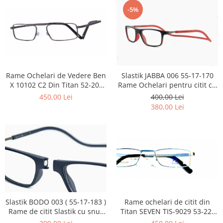
Point
-5%
Polaroid
Police
Porsche Design
Puma
Ray Ban
Rame Ochelari de Vedere Ben
Slastik JABBA 006 55-17-170
Romeo Careye
X 10102 C2 Din Titan 52-20-
Rame Ochelari pentru citit cu
Silhouette
140
magnet la nas
450,00 Lei
400,00 Lei
Slastik
380,00 Lei
Stepper Titan
Sunfire
Swarovski
Titanflex
TOUS
Versace
Vogue
Rame ochelari de citit din
Slastik BODO 003 ( 55-17-183 )
Zeiss
Titan SEVEN TIS-9029 53-22-
Rame de citit Slastik cu snur
145 c3
din silicon si magnet la nas