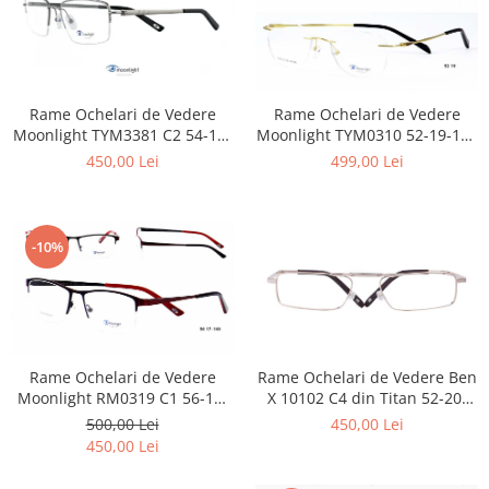
Emporio Armani
Escada
Furla
Gucci
Rame Ochelari de Vedere
Rame Ochelari de Vedere
Guess
Moonlight TYM3381 C2 54-19-
Moonlight TYM0310 52-19-145
Hackett London
135 Titan
din Titan
450,00 Lei
499,00 Lei
Hugo Boss
J.F.Rey
Jaguar
-10%
Jean Louis Bertier
Just Cavalli
Miraflex
Mondoo
Rame Ochelari de Vedere Ben
Rame Ochelari de Vedere
Montblanc
X 10102 C4 din Titan 52-20-
Moonlight RM0319 C1 56-17-
Moonlight
140
140 din Titan
450,00 Lei
500,00 Lei
Nina Ricci
450,00 Lei
Ocean