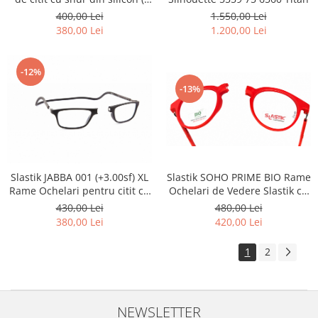
+1/ +1.5 /+2 sf )
400,00 Lei
1.550,00 Lei
380,00 Lei
1.200,00 Lei
-12%
-13%
Slastik SOHO PRIME BIO Rame
Slastik JABBA 001 (+3.00sf) XL
Ochelari de Vedere Slastik cu
Rame Ochelari pentru citit cu
snur magnetic
magnet la nas
480,00 Lei
430,00 Lei
420,00 Lei
380,00 Lei
1
2
NEWSLETTER