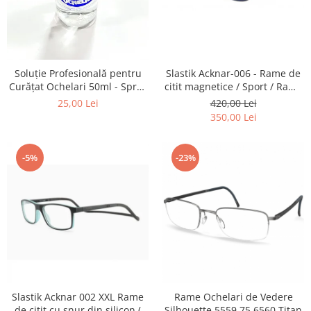
Slastik Acknar-006 - Rame de
Soluție Profesională pentru
citit magnetice / Sport / Rame
Curățat Ochelari 50ml - Spray
Ochelari de Vedere Slastik
Anti-Urme pentru Lentile,
420,00 Lei
25,00 Lei
Ecrane și Optică 50ml
350,00 Lei
-5%
-23%
Slastik Acknar 002 XXL Rame
Rame Ochelari de Vedere
de citit cu snur din silicon (
Silhouette 5559 75 6560 Titan