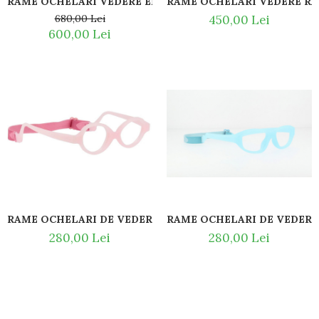
RAME OCHELARI VEDERE EMPORIO ARMANI EA4152 5801/
RAME OCHELARI VEDERE RAY 
Romeo Careye
680,00 Lei
450,00 Lei
Silhouette
600,00 Lei
Slastik
Stepper Titan
Sunfire
Swarovski
Titanflex
TOUS
Versace
Vogue
Zeiss
RAME OCHELARI DE VEDERE MIRAFLEX BABY ONE 2
RAME OCHELARI DE VEDERE
280,00 Lei
280,00 Lei