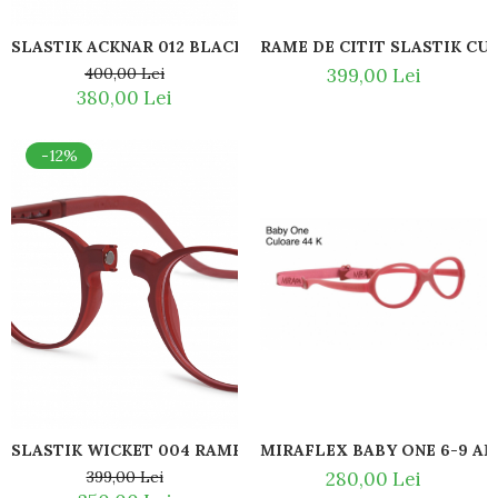
Titan + Aur
SLASTIK ACKNAR 012 BLACK RAME CU SNUR MAGNETIC LA
RAME DE CITIT SLASTIK CU 
Titan + silicon
400,00 Lei
399,00 Lei
Ultem
380,00 Lei
Brand
Ana Hickmann
-12%
Ben.X
Blumarine
Carolina Herrera
Cazal
CK
Converse
Cubista
Diesel
Dunhill
Emporio Armani
Escada
MIRAFLEX BABY ONE 6-9 AN
SLASTIK WICKET 004 RAME DE CITIT CU SNUR DIN SIL
Furla
280,00 Lei
399,00 Lei
Gucci