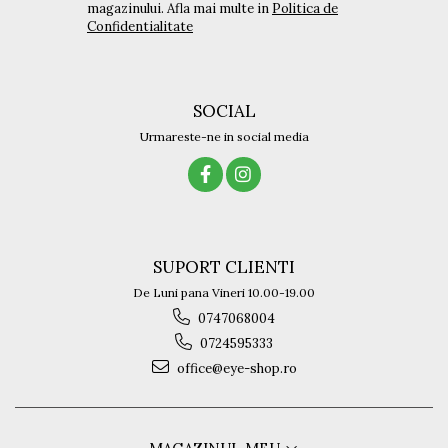
magazinului. Afla mai multe in
Politica de
Titan + Aur
Confidentialitate
Titan + silicon
Ultem
Brand
SOCIAL
Ana Hickmann
Urmareste-ne in social media
Ben.X
Blumarine
Carolina Herrera
Cazal
CK
SUPORT CLIENTI
Converse
Cubista
De Luni pana Vineri 10.00-19.00
Diesel
0747068004
Dunhill
0724595333
Emporio Armani
office@eye-shop.ro
Escada
Furla
Gucci