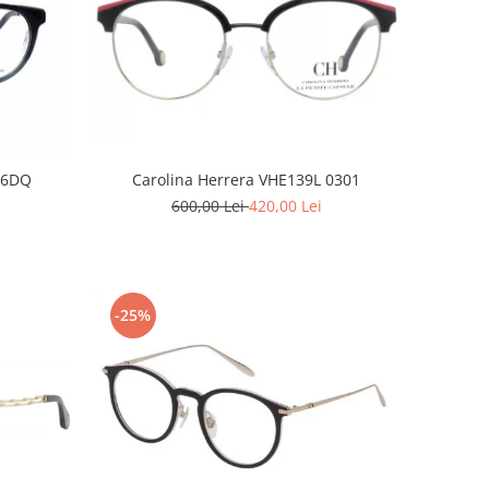
06DQ
Carolina Herrera VHE139L 0301
600,00 Lei
420,00 Lei
-25%