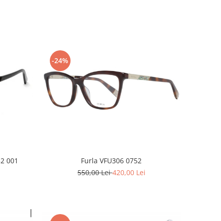
-24%
Furla VFU306 0752
52 001
550,00 Lei
420,00 Lei