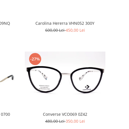
 09NQ
Carolina Hererra VHN052 300Y
600,00 Lei
450,00 Lei
-27%
 0700
Converse VCO069 0Z42
480,00 Lei
350,00 Lei