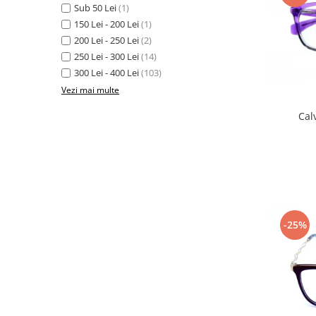
Carbon / Metal
Sub 50 Lei
(1)
150 Lei - 200 Lei
(1)
Metal ( Aluminum )
200 Lei - 250 Lei
(2)
Metal + Plastic
250 Lei - 300 Lei
(14)
Titan + Aur
300 Lei - 400 Lei
(103)
Titan + silicon
Vezi mai multe
Ultem
Cal
Brand
Ana Hickmann
Ben.X
Blumarine
Carolina Herrera
Cazal
-25%
CK
Converse
Cubista
Diesel
Dunhill