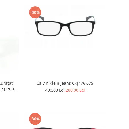
-30%
Curățat
Calvin Klein Jeans CKJ476 075
400,00 Lei
280,00 Lei
50ml
-30%