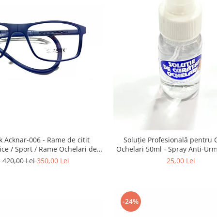
knar-006 - Rame de citit
Soluție Profesională pentru 
ce / Sport / Rame Ochelari de
Ochelari 50ml - Spray Anti-Urme pentru
Vedere Slastik
Lentile, Ecrane și Optică 
420,00 Lei
350,00 Lei
25,00 Lei
-24%