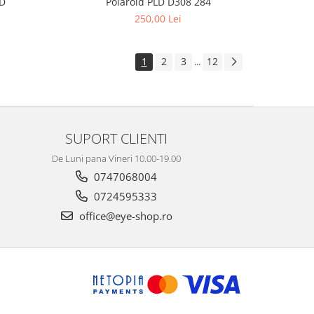
MD
Polaroid PLD D308 284
250,00 Lei
1
2
3
12
...
SUPORT CLIENTI
De Luni pana Vineri 10.00-19.00
0747068004
0724595333
office@eye-shop.ro