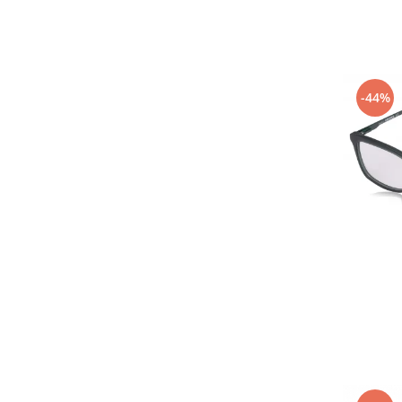
Point
Polaroid
Police
Porsche Design
Puma
-44%
Ray Ban
Romeo Careye
Silhouette
Slastik
Stepper Titan
Sunfire
Swarovski
Titanflex
TOUS
Versace
Vogue
Zeiss