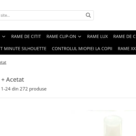
E
RAME DE CITIT
RAME CLIP-ON
RAME LUX
RAME DE C
ST MINUTE SILHOUETTE
CONTROLUL MIOPIEI LA COPII
RAME XXL
etat
c + Acetat
1-
24
din
272
produse