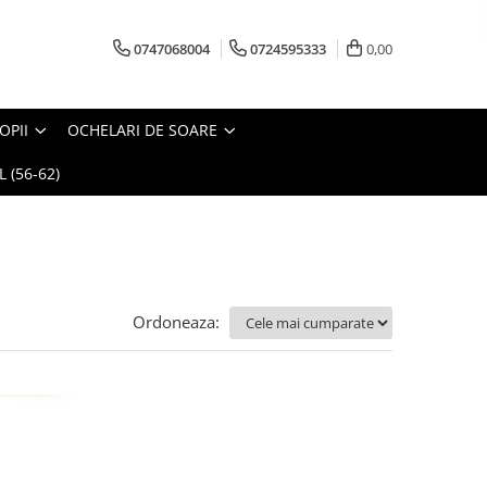
0747068004
0724595333
0,00
OPII
OCHELARI DE SOARE
 (56-62)
Ordoneaza: