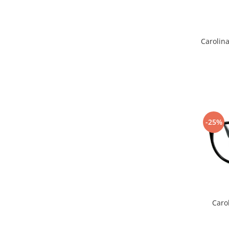
Emporio Armani
Escada
Furla
Carolin
Gucci
Guess
Hackett London
Hugo Boss
J.F.Rey
Jaguar
-25%
Jean Louis Bertier
Just Cavalli
Miraflex
Mondoo
Montblanc
Moonlight
Caro
Nina Ricci
Ocean