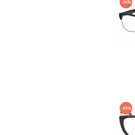
-30%
-43%