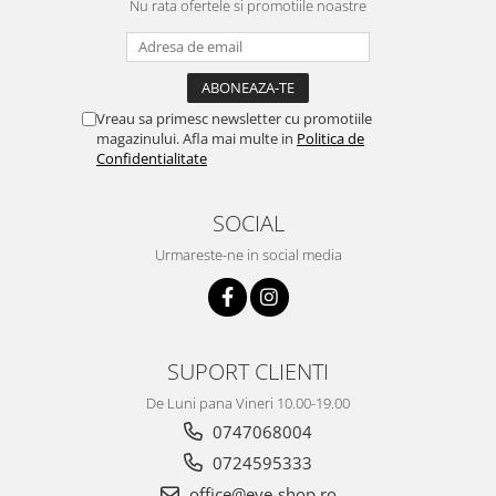
Nu rata ofertele si promotiile noastre
Emporio Armani
Escada
Furla
Gucci
Vreau sa primesc newsletter cu promotiile
Guess
magazinului. Afla mai multe in
Politica de
Hackett London
Confidentialitate
Hugo Boss
J.F.Rey
SOCIAL
Jaguar
Urmareste-ne in social media
Jean Louis Bertier
Just Cavalli
Miraflex
Mondoo
SUPORT CLIENTI
Montblanc
De Luni pana Vineri 10.00-19.00
Moonlight
0747068004
Nina Ricci
0724595333
Ocean
office@eye-shop.ro