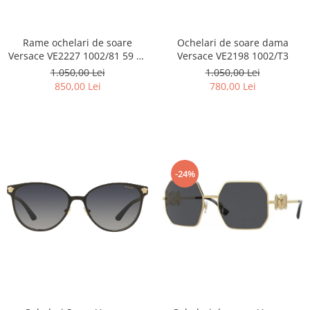
Lentile Subtiate
Patrati
Lentile 1.60
Cat Eye
Lentile 1.67
Rame ochelari de soare
Ochelari de soare dama
Butterfly
Versace VE2227 1002/81 59 15
Versace VE2198 1002/T3
Lentile 1.70
Supradimensionati
140 Polarizat
1.050,00 Lei
1.050,00 Lei
Lentile 1.74
Browline
850,00 Lei
780,00 Lei
Lentile 1.76 AS
Dreptunghiulari
Lentile Heliomate ( Fotocromatice
Ovali
)
Polygonal
Lentile De Soare cu Dioptrii sau
Trapez
Fara
Material
-24%
Lentile cu Antireflex
Plastic + Acetat
Lentile Bifocale
Metal
Lentile Prismatice ( Pentru
Titan
Strabism )
Silicon
Lentile destinate Conducatorilor
Lemn
Auto
Aur
ESSILOR Stellest
Acetat / Carbon