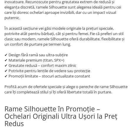
inovatoare. Recunoscute pentru greutatea extrem de redusă și
eleganța discretă, ramele Silhouette sunt alegerea ideală pentru cei
care își doresc ochelari aproape invizibili, dar cu un impact vizual
puternic.
În această secțiune vei găsi modele originale la prețuri speciale,
potrivite atât pentru bărbați, cât și pentru femei. Fie că preferi un stil
clasic sau modern, ramele Silhouette oferă durabilitate, flexibilitate și
un confort de purtare pe termen lung.
✔ Design fără ramă sau ultra-subțire
✔ Materiale premium (titan, SPX+)
✔ Greutate redusă – confort maxim zilnic
✔ Potrivite pentru lentile de vedere sau protecție
✔ Promoții limitate – stocuri actualizate constant
Profită acum de ofertele speciale și alege o pereche de rame Silhouette
care îți completează stilul și îți oferă libertate totală în purtare.
Rame Silhouette în Promoție –
Ochelari Originali Ultra Ușori la Preț
Redus