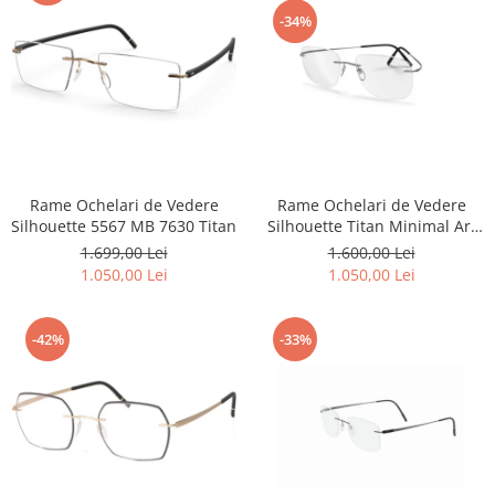
Emporio Armani
-34%
Escada
Furla
Gucci
Guess
Hackett London
Hugo Boss
Rame Ochelari de Vedere
Rame Ochelari de Vedere
J.F.Rey
Silhouette Titan Minimal Art
Silhouette 5567 MB 7630 Titan
Jaguar
5599 NL 6560 TITAN MINIMAL
1.600,00 Lei
1.699,00 Lei
ART
Jean Louis Bertier
1.050,00 Lei
1.050,00 Lei
Just Cavalli
Miraflex
-42%
-33%
Mondoo
Montblanc
Moonlight
Nina Ricci
Ocean