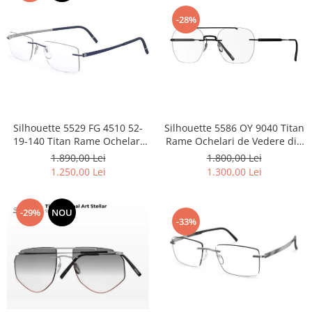
-28%
Silhouette 5529 FG 4510 52-
Silhouette 5586 OY 9040 Titan
19-140 Titan Rame Ochelari
Rame Ochelari de Vedere din
de Vedere
titan
1.890,00 Lei
1.800,00 Lei
1.250,00 Lei
1.300,00 Lei
-29%
NOU
-33%