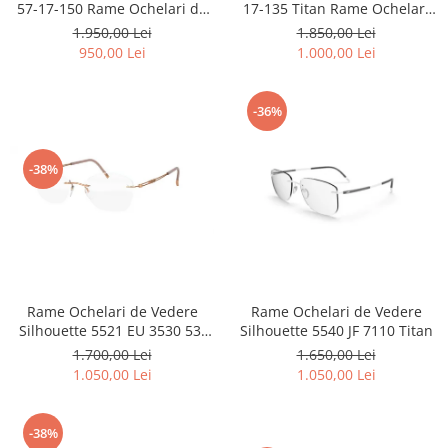
57-17-150 Rame Ochelari de
17-135 Titan Rame Ochelari
Carbon / Metal
Vedere titanium
de Vedere
1.950,00 Lei
1.850,00 Lei
Metal ( Aluminum )
950,00 Lei
1.000,00 Lei
Metal + Plastic
Titan + Aur
-36%
Titan + silicon
Ultem
Brand
-38%
Ana Hickmann
Ben.X
Blumarine
Carolina Herrera
Cazal
Rame Ochelari de Vedere
Rame Ochelari de Vedere
CK
Silhouette 5521 EU 3530 53-
Silhouette 5540 JF 7110 Titan
19-140 Titan
1.700,00 Lei
1.650,00 Lei
Converse
1.050,00 Lei
1.050,00 Lei
Cubista
Diesel
Dunhill
-38%