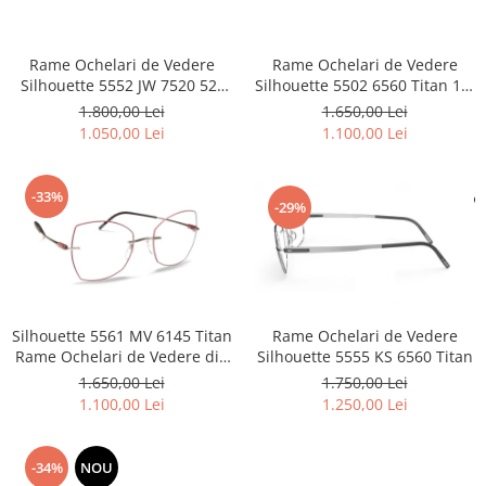
Point
Polaroid
Police
Rame Ochelari de Vedere
Rame Ochelari de Vedere
Silhouette 5552 JW 7520 52-
Silhouette 5502 6560 Titan 19-
Porsche Design
21-140
150 Sasiu
1.800,00 Lei
1.650,00 Lei
Puma
1.050,00 Lei
1.100,00 Lei
Ray Ban
Romeo Careye
-33%
Silhouette
-29%
Slastik
Stepper Titan
Sunfire
Swarovski
Silhouette 5561 MV 6145 Titan
Rame Ochelari de Vedere
Titanflex
Rame Ochelari de Vedere din
Silhouette 5555 KS 6560 Titan
TOUS
titan
1.650,00 Lei
1.750,00 Lei
Versace
1.100,00 Lei
1.250,00 Lei
Vogue
Zeiss
-34%
NOU