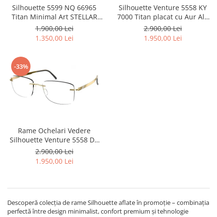
Silhouette 5599 NQ 66965
Silhouette Venture 5558 KY
Titan Minimal Art STELLAR
7000 Titan placat cu Aur Alb
Rame Ochelari de Vedere din
23k Rame Ochelari Vedere
1.900,00 Lei
2.900,00 Lei
titan
1.350,00 Lei
1.950,00 Lei
-33%
Rame Ochelari Vedere
Silhouette Venture 5558 DC
7680 Titan placat cu Aur Alb
2.900,00 Lei
23k
1.950,00 Lei
Descoperă colecția de rame Silhouette aflate în promoție – combinația
perfectă între design minimalist, confort premium și tehnologie