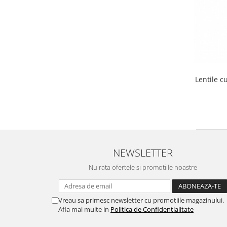
Carbon / Metal
Metal ( Aluminum )
Metal + Plastic
Titan + Aur
Titan + silicon
Ultem
Lentile cu
Brand
Ana Hickmann
Ben.X
Blumarine
Carolina Herrera
NEWSLETTER
Cazal
CK
Nu rata ofertele si promotiile noastre
Converse
Cubista
Vreau sa primesc newsletter cu promotiile magazinului.
Diesel
Afla mai multe in
Politica de Confidentialitate
Dunhill