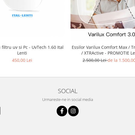
 filtru uv si Pc - UvTech 1.60 Ital
Essilor Varilux Comfort Max / T
Lenti
/ XTRActive - PROMOTIE Le
progresive Essilor® Varilux™
450,00 Lei
2.500,00 Lei
de la 1.500,00
Max - toate gradele de subtie
pret UNIC
SOCIAL
Urmareste-ne in social media