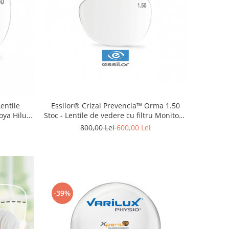
Lentile
Essilor® Crizal Prevencia™ Orma 1.50
oya Hilux
Stoc - Lentile de vedere cu filtru Monitor /
PC
800,00 Lei
600,00 Lei
-39%