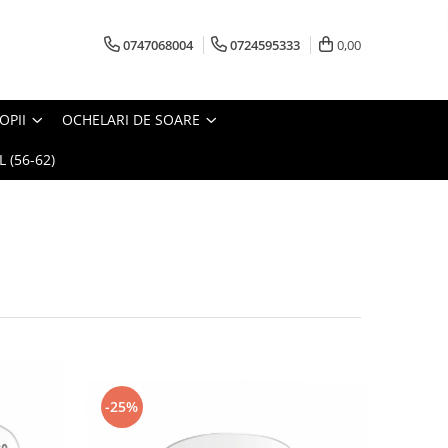
0747068004
0724595333
0,00
OPII
OCHELARI DE SOARE
 (56-62)
-25%