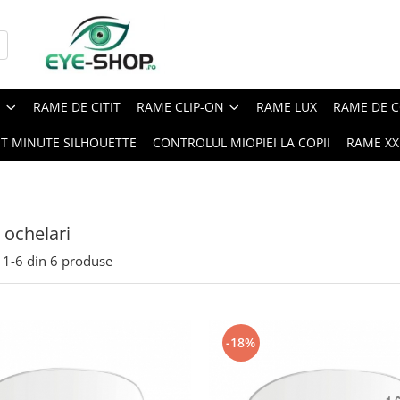
E
RAME DE CITIT
RAME CLIP-ON
RAME LUX
RAME DE C
ST MINUTE SILHOUETTE
CONTROLUL MIOPIEI LA COPII
RAME XXL
e ochelari
1-
6
din
6
produse
-18%