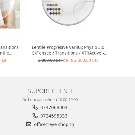
Lentile Progresive Varilux Physio 3.0
ransitions
ExTensee / Transitions / XTRActive -
ntile
Lentile Autentice Essilor - PROMOTIE
 Comfort
3.800,00 Lei
de la 2.300,00 Lei
 Lei
Lentile progresive Essilor® Varilux™
re la un
Physio 3.0 cu tratament premium si la
alegere or
SUPORT CLIENTI
De Luni pana Vineri 10.00-19.00
0747068004
0724595333
office@eye-shop.ro