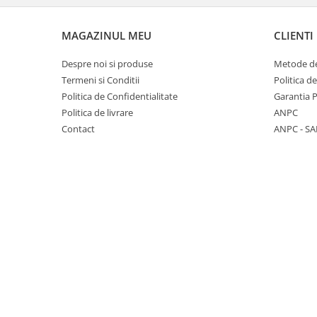
Emporio Armani
Escada
MAGAZINUL MEU
CLIENTI
Furla
Gucci
Despre noi si produse
Metode de
Termeni si Conditii
Politica d
Guess
Politica de Confidentialitate
Garantia 
Hackett London
Politica de livrare
ANPC
Hugo Boss
Contact
ANPC - SA
J.F.Rey
Jaguar
Jean Louis Bertier
Just Cavalli
Miraflex
Mondoo
Montblanc
Moonlight
Nina Ricci
Ocean