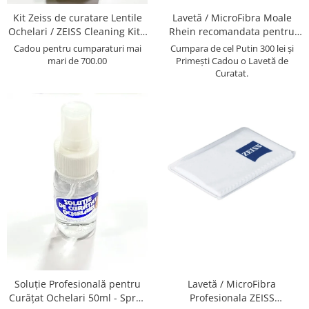
Lentile Subtiate
Patrati
Kit Zeiss de curatare Lentile
Lavetă / MicroFibra Moale
Lentile 1.60
Cat Eye
Ochelari / ZEISS Cleaning Kit -
Rhein recomandata pentru
Lentile 1.67
Butterfly
Recomandat la intretinerea
curatarea Lentilelor de
Cadou pentru cumparaturi mai
Cumpara de cel Putin 300 lei și
Lentile 1.70
lentilelor de Ochelari ,
ochelari, a obiectivelor Foto,
mari de 700.00
Primești Cadou o Lavetă de
Supradimensionati
Obiectivelor Foto-Video,
telescoapelor, ecranelor de
Curatat.
Lentile 1.74
Browline
Telescoapelor, Ecranelor de
Telefoane etc
Lentile 1.76 AS
Dreptunghiulari
Telefoane, La aplicarea de
Lentile Heliomate ( Fotocromatice
Folii
Ovali
)
Polygonal
Lentile De Soare cu Dioptrii sau
Trapez
Fara
Material
Lentile cu Antireflex
Plastic + Acetat
Lentile Bifocale
Metal
Lentile Prismatice ( Pentru
Titan
Strabism )
Silicon
Lentile destinate Conducatorilor
Lemn
Auto
Aur
Soluție Profesională pentru
Lavetă / MicroFibra
ESSILOR Stellest
Curățat Ochelari 50ml - Spray
Profesionala ZEISS
Acetat / Carbon