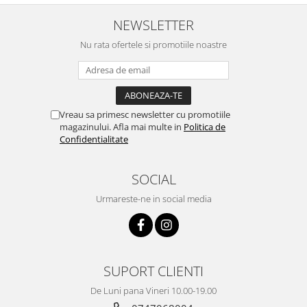
Emporio Armani
NEWSLETTER
Escada
Furla
Nu rata ofertele si promotiile noastre
Gucci
Guess
Hackett London
Hugo Boss
Vreau sa primesc newsletter cu promotiile
magazinului. Afla mai multe in
Politica de
J.F.Rey
Confidentialitate
Jaguar
Jean Louis Bertier
SOCIAL
Just Cavalli
Urmareste-ne in social media
Miraflex
Mondoo
Montblanc
Moonlight
SUPORT CLIENTI
Nina Ricci
De Luni pana Vineri 10.00-19.00
Ocean