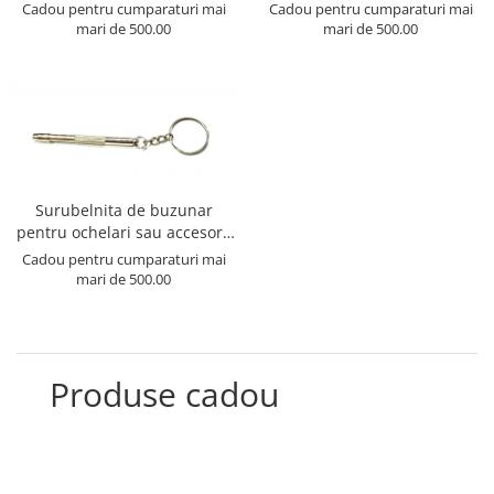
Anti-Urme pentru Lentile,
recomandata pentru
Cadou pentru cumparaturi mai
Cadou pentru cumparaturi mai
Carbon / Metal
Ecrane și Optică 50ml
curatarea Lentilelor de
mari de 500.00
mari de 500.00
Metal ( Aluminum )
ochelari, obiectivelor Foto,
Metal + Plastic
telescoapelor, ecranelor de
Telefoane etc
Titan + Aur
Titan + silicon
Ultem
Brand
Surubelnita de buzunar
Ana Hickmann
pentru ochelari sau accesorii
Ben.X
mici.
Cadou pentru cumparaturi mai
Blumarine
mari de 500.00
Carolina Herrera
Cazal
CK
Produse cadou
Converse
Cubista
Diesel
Dunhill